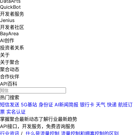
DataArts
QuickBot
开发者服务
Jenius
开发者社区
BayArea
AI创作
投资者关系
关于
关于聚合
聚合动态
合作伙伴
API百科
热门搜索
短信发送
5G基站
身份证
AI新闻简报
银行卡
天气
快递
航班订
票
实名认证
掌握聚合最新动态
了解行业最新趋势
API接口，开发服务，免费咨询服务
行业资讯
/
什么是流量控制 流量控制和拥塞控制的区别