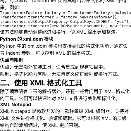
构，可以通过 Transformer 类将其输出为格式化的 XML 字符
串。例如：
TransformerFactory factory = TransformerFactory.newInsta
Transformer transformer = factory.newTransformer();

transformer.setOutputProperty(OutputKeys.INDENT, "yes");

transformer.transform(new DOMSource(document), new Strea
该方法能够自动调整缩进和换行，使 XML 输出更加整洁。
Python 的 xml.dom 模块
Python 中的 xml.dom 模块也支持类似的格式化功能，通过设
置 indent 参数，可以控制 XML 的输出格式。
优点与限制
优点：无需额外安装工具，适合集成到现有项目中。
限制：格式化能力有限，无法自定义缩进级别或换行方式。
二、使用 XML 格式化工具
除了编程语言自带的解析器外，还有一些专门用于 XML 格式化
的工具，它们可以快速地对 XML 文件进行美化和标准化。
XML Notepad
XML Notepad 是微软开发的一款轻量级 XML 编辑器，支持对
XML 文件进行格式化、验证和编辑。它可以根据 XML 的层级
结构自动添加缩进，使 XML 更加直观。