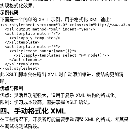
实现格式化效果。
示例代码
下面是一个简单的 XSLT 示例，用于格式化 XML 输出：
<xsl:stylesheet version="1.0" xmlns:xsl="http://www.w3.o
  <xsl:output method="xml" indent="yes"/>

  <xsl:template match="/">

    <xsl:apply-templates/>

  </xsl:template>

  <xsl:template match="*">

    <xsl:element name="{name()}">

      <xsl:apply-templates select="@*|node()"/>

    </xsl:element>

  </xsl:template>

</xsl:stylesheet>
此 XSLT 脚本会在输出 XML 时自动添加缩进，使结构更加清
晰。
优点与限制
优点：灵活且功能强大，适用于复杂 XML 结构的格式化。
限制：学习成本较高，需要掌握 XSLT 语法。
四、手动格式化 XML
在某些情况下，开发者可能需要手动调整 XML 的格式，尤其是
在调试或测试阶段。