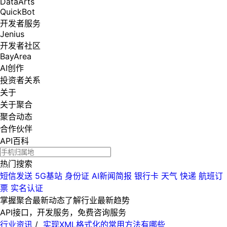
DataArts
QuickBot
开发者服务
Jenius
开发者社区
BayArea
AI创作
投资者关系
关于
关于聚合
聚合动态
合作伙伴
API百科
热门搜索
短信发送
5G基站
身份证
AI新闻简报
银行卡
天气
快递
航班订
票
实名认证
掌握聚合最新动态
了解行业最新趋势
API接口，开发服务，免费咨询服务
行业资讯
/
实现XML格式化的常用方法有哪些