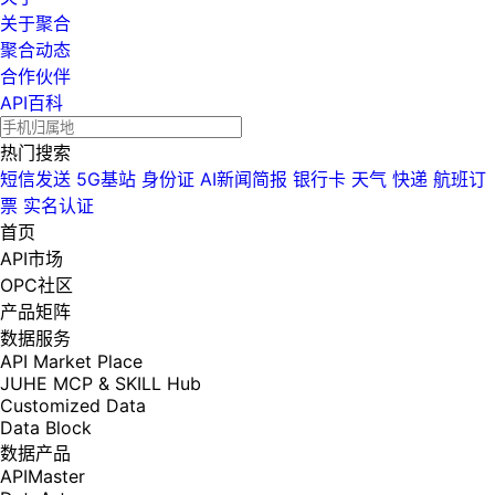
关于聚合
聚合动态
合作伙伴
API百科
热门搜索
短信发送
5G基站
身份证
AI新闻简报
银行卡
天气
快递
航班订
票
实名认证
首页
API市场
OPC社区
产品矩阵
数据服务
API Market Place
JUHE MCP & SKILL Hub
Customized Data
Data Block
数据产品
APIMaster