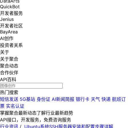
DataArts
QuickBot
开发者服务
Jenius
开发者社区
BayArea
AI创作
投资者关系
关于
关于聚合
聚合动态
合作伙伴
API百科
热门搜索
短信发送
5G基站
身份证
AI新闻简报
银行卡
天气
快递
航班订
票
实名认证
掌握聚合最新动态
了解行业最新趋势
API接口，开发服务，免费咨询服务
行业资讯
/
Ubuntu系统SSH服务器安装和配置步骤详解