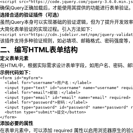
<script src="https://code.jquery.com/jquery-3.6.0.min.js
确保jQuery正确加载后，才能使用其提供的功能进行表单验证
选择合适的验证插件（可选）
虽然jQuery本身可以实现基础的验证逻辑，但为了提升开发效率和
大简化表单验证的实现过程。引入方法如下：
<script src="https://cdn.jsdelivr.net/npm/jquery-validat
该插件支持多种验证规则，如必填项、邮箱格式、密码强度等，
二、编写HTML表单结构
定义表单元素
在HTML中，根据实际需求设计表单字段，如用户名、密码、邮箱、
示例代码如下：
<form id="myForm">

  <label for="username">用户名：</label>

  <input type="text" id="username" name="username" requi
  <label for="email">邮箱：</label>

  <input type="email" id="email" name="email" required>

  <label for="password">密码：</label>

  <input type="password" id="password" name="password" r
  <button type="submit">提交</button>

</form>
添加必要的属性
在表单元素中，可以添加 required 属性以启用浏览器原生