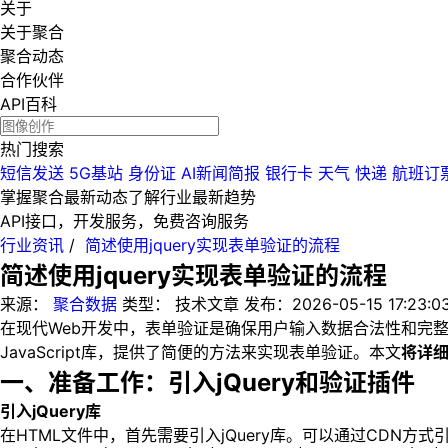
关于
关于聚合
聚合动态
合作伙伴
API百科
热门搜索
短信发送
5G基站
身份证
AI新闻简报
银行卡
天气
快递
航班订
掌握聚合最新动态
了解行业最新趋势
API接口，开发服务，免费咨询服务
行业资讯
/
简述使用jquery实现表单验证的流程
简述使用jquery实现表单验证的流程
来源：
聚合数据
类型：
技术文章
发布：
2026-05-15 17:23:0
在现代Web开发中，表单验证是确保用户输入数据合法性和完整
JavaScript库，提供了简便的方法来实现表单验证。本文
将详细
一、准备工作：引入jQuery和验证插件
引入jQuery库
在HTML文件中，首先需要引入jQuery库。可以通过CDN方式