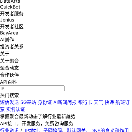
DataArts
QuickBot
开发者服务
Jenius
开发者社区
BayArea
AI创作
投资者关系
关于
关于聚合
聚合动态
合作伙伴
API百科
热门搜索
短信发送
5G基站
身份证
AI新闻简报
银行卡
天气
快递
航班订
票
实名认证
掌握聚合最新动态
了解行业最新趋势
API接口，开发服务，免费咨询服务
行业资讯
/
IP地址、子网掩码、默认网关、DNS的含义和作用