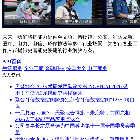
未来，我们将把能力延伸至文旅、博物馆、公安、消防应急、
医疗、电力、电信、环保执法等多个行业场景，为各行各业工
作人员提供更智能更便捷的行业解决方案。
API百科
生活服务
企业工商
金融科技
接口大全
电子商务
API资讯
天聚地合 AI 技术研发团队论文被 NGEN-AI 2026 录
用！前沿 AI 系统研究再结硕果
聚合可信数据空间跻身江苏省可信数据空间“123+”项目
库
一元复始 万象AI | 天聚地合携旗下朱庇特，共同亮相
2026人工智能产品应用博览会
公司董事长左磊当选为中国科协第十一届全国委员会委
员
天聚地合 Jenius 大模型通过国家生成式人工智能服务备