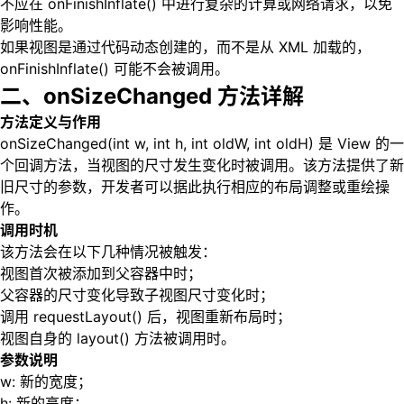
不应在 onFinishInflate() 中进行复杂的计算或网络请求，以免
影响性能。
如果视图是通过代码动态创建的，而不是从 XML 加载的，
onFinishInflate() 可能不会被调用。
二、onSizeChanged 方法详解
方法定义与作用
onSizeChanged(int w, int h, int oldW, int oldH) 是 View 的一
个回调方法，当视图的尺寸发生变化时被调用。该方法提供了新
旧尺寸的参数，开发者可以据此执行相应的布局调整或重绘操
作。
调用时机
该方法会在以下几种情况被触发：
视图首次被添加到父容器中时；
父容器的尺寸变化导致子视图尺寸变化时；
调用 requestLayout() 后，视图重新布局时；
视图自身的 layout() 方法被调用时。
参数说明
w: 新的宽度；
h: 新的高度；