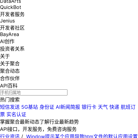
DataArts
QuickBot
开发者服务
Jenius
开发者社区
BayArea
AI创作
投资者关系
关于
关于聚合
聚合动态
合作伙伴
API百科
热门搜索
短信发送
5G基站
身份证
AI新闻简报
银行卡
天气
快递
航班订
票
实名认证
掌握聚合最新动态
了解行业最新趋势
API接口，开发服务，免费咨询服务
行业资讯
/
Window提示某个应用导致htm文件的默认应用设置