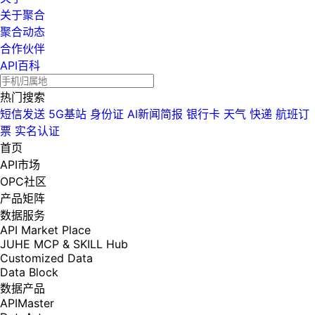
关于聚合
聚合动态
合作伙伴
API百科
热门搜索
短信发送
5G基站
身份证
AI新闻简报
银行卡
天气
快递
航班订
票
实名认证
首页
API市场
OPC社区
产品矩阵
数据服务
API Market Place
JUHE MCP & SKILL Hub
Customized Data
Data Block
数据产品
APIMaster