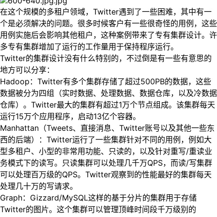
在这个规模的多租户领域，Twitter遇到了一些困难，其中有一
个是必须解决的问题。很多时候客户有一些很奇怪的用例，这些
用例实施后会影响其他租户，这种案例带来了专有集群设计。许
多专有集群增加了运行的工作量用于保持程序运行。
Twitter的集群设计没有什么特别的，不过倒是有一些有意思的
地方可以分享：
Hadoop：Twitter有多个集群存储了超过500PB的数据，这些
数据被分为四组（实时数据、处理数据、数据仓库，以及冷数据
仓库）。Twitter最大的集群有超过1万个节点组成。该集群每天
运行15万个应用程序，启动13亿个容器。
Manhattan（Tweets、直接消息、Twitter账号以及其他一些东
西的后端）：Twitter运行了一些集群针对不同的用例，例如大
型多租户、小型的非常用功能、只读的，以及针对重写/重读业
务模式下的读写。只读集群可以处理几千万QPS，而读/写集群
可以处理百万级的QPS。Twitter观察到的性能最好的集群每天
处理几十万的写请求。
Graph：Gizzard/MySQL这样的基于分片的集群用于存储
Twitter的图片。这个集群可以管理顶峰时间段千万级别的