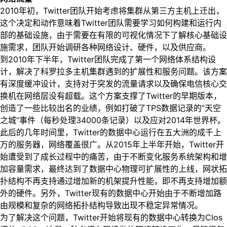
2010年初，Twitter团队开始考虑将集群从第三方主机上迁出，
这个决定和动作意味着Twitter团队需要学习如何构建和运行内
部的基础设施，由于需要在有限的可视化情况下了解核心基础设
施需求，团队开始调研各种网络设计、硬件，以及供应商。
到2010年下半年，Twitter团队完成了第一个网络体系结构设
计，解决了科罗拉多主机集群遇到的扩展性和服务问题。该方案
有深度缓冲设计，支持对于突发的流量请求以及确保电信核心交
换机在网络层没有超载。这个方案支撑了Twitter的早期版本，
创造了一些比较出名的业绩，例如打破了TPS数据记录的“天空
之城”事件（每秒处理34000条记录）以及应对2014年世界杯。
此后的几年时间里，Twitter的数据中心运行在五大洲的成千上
万的服务器，网络覆盖很广。从2015年上半年开始，Twitter开
始遭受到了成长过程中的痛苦，由于不断变化服务系统架构和增
加容量需求，最终达到了数据中心物理可扩展性的上线，网状拓
扑结构不再支持通过增加新的机架提升性能，即不再支持增加额
外的硬件。另外，Twitter现有的数据中心开始由于不断增加路
由规模和复杂的网络拓扑结构导致出现不稳定异常情况。
为了解决这个问题，Twitter开始将现有的数据中心转换为Clos