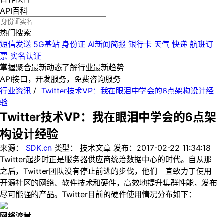
API百科
热门搜索
短信发送
5G基站
身份证
AI新闻简报
银行卡
天气
快递
航班订
票
实名认证
掌握聚合最新动态
了解行业最新趋势
API接口，开发服务，免费咨询服务
行业资讯
/
Twitter技术VP：我在眼泪中学会的6点架构设计经
验
Twitter技术VP：我在眼泪中学会的6点架
构设计经验
来源：
SDK.cn
类型：
技术文章
发布：
2017-02-22 11:34:18
Twitter起步时正是服务器供应商统治数据中心的时代。自从那
之后，Twitter团队没有停止前进的步伐，他们一直致力于使用
开源社区的网络、软件技术和硬件，高效地提升集群性能，发布
尽可能强的产品。Twitter目前的硬件使用情况分布如下：
网络流量