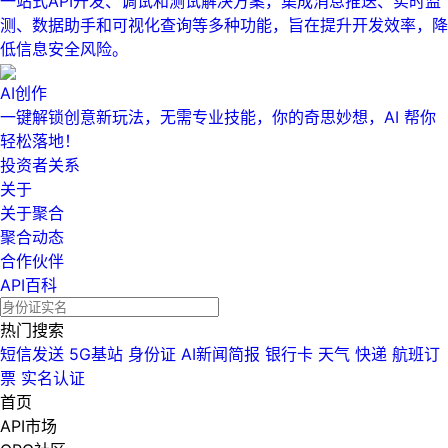
一站式API开发、调试和测试解决方案，集成消息推送、实时监
测、数据助手和可视化查询等多种功能，旨在提升开发效率，降
低信息安全风险。
AI创作
一键解锁创意新玩法，无需专业技能，你的奇思妙想，AI 帮你
轻松落地！
投资者关系
关于
关于聚合
聚合动态
合作伙伴
API百科
热门搜索
短信发送
5G基站
身份证
AI新闻简报
银行卡
天气
快递
航班订
票
实名认证
首页
API市场