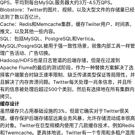
QPS，平均到每台MySQL服务器大约3万-4.5万QPS。
Blobstore：Twitter的图片、视频，以及大型文件的存储量已经
达到了数以百亿计。
Cache：Redis和Memcache集群，缓存Twiiter用户、时间表、
推文，以及其他一些内容。
SQL：包括MySQL、PostgreSQL和Vertica。
MySQL/PosgreSQL被用于强一致性场景，就像内部工具一样管
理广告活动、广告切换。
Hadoop/HDFS也是日志管道的后端存储，但是在过渡到
Apache Flume的最后的测试阶段，作为一种替换方案解决了选
择客户端聚合时缺乏速率限制、缺乏传递类型保证等局限性，并
且解决了内存奔溃问题。Twitter每天处理一兆条信息，并且所
有的信息被处理后超过500个类别，然后有选择地在所有集群内
拷贝。
缓存设计
虽然缓存只占用基础设施的3%，但是它确实对于Twitter很关
键。缓存保护后端存储层远离业务风暴，允许存储流动成本很高
的对象。Twitter在巨型规模内使用了几款缓存技术，例如Redis
和Twemcache。更具体地说，Twitter有一个专用和多租户混用