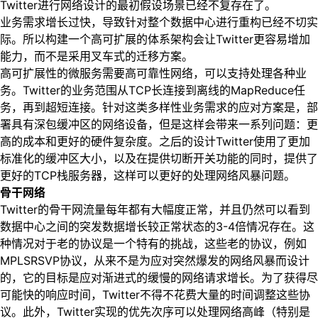
Twitter进行网络设计的最初假设场景已经不复存在了。
业务需求增长过快，导致针对整个数据中心进行重构已经不切实
际。所以构建一个高可扩展的体系架构会让Twitter更容易增加
能力，而不是采用叉车式的迁移方案。
高可扩展性的微服务需要高可靠性网络，可以支持处理各种业
务。Twitter的业务范围从TCP长连接到离线的MapReduce任
务，再到超短连接。针对这类多样性业务需求的应对方案是，部
署具有深包缓冲区的网络设备，但是这样会带来一系列问题：更
高的成本和更好的硬件复杂度。之后的设计Twitter使用了更加
标准化的缓冲区大小，以及在提供切断开关功能的同时，提供了
更好的TCP栈服务器，这样可以更好的处理网络风暴问题。
骨干网络
Twitter的骨干网流量每年都有大幅度正常，并且仍然可以看到
数据中心之间的突发数据增长较正常状态的3-4倍情况存在。这
种情况对于老的协议是一个特有的挑战，这些老的协议，例如
MPLSRSVP协议，从来不是为应对突然爆发的网络风暴而设计
的，它的目标是应对渐进式的缓慢的网络请求增长。为了获得尽
可能快的响应时间，Twitter不得不花费大量的时间调整这些协
议。此外，Twitter实现的优先次序可以处理网络高峰（特别是