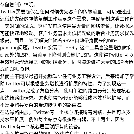
存储复制）情况。
Twitter需要确保在任何时候优先客户的传输流量，可以通过延
迟低优先级的存储复制工作满足这个需求，存储复制这类工作有
一天时间的SLA。这样就可以使用最大量的网络资源，让数据尽
可能快速地移动。客户业务需求比低优先级的后台业务需求优先
级高。而且，为了解决伴随着RSVP自动带宽而来的bin-
packing问题，Twitter实现了TE++，这个工具当流量增加时创
建额外的LSP，当流量下降时则会删除LSP。这使得Twitter可以
有效地管理连接之间的网络业务，同时减少维护大量的LSP所造
成的CPU负担。
然而主干网从最初开始就缺少任何业务工程设计，后来增加了帮
助Twitter可以根据业务增长进行扩展的特性。为了实现这一
点，Twitter完成了角色分离，使用单独的路由器分别处理核心
和边缘路由请求。这也使得Twitter能够低成本效益地扩展，而
不需要购买复杂的带边缘功能的路由器。
在边缘路由层，Twitter有一个核心连接所有网络，并且可以支
持水平扩展，例如每个站点有很多路由器，不止两个，因为
Twitter有一个核心层互联所有的设备。
为什么扩展路由器的RIB（路由信息库，即Routing