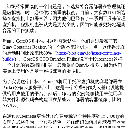
IT组织经常面临的一个问题是，在选择将容器部署在物理机还
是虚拟机上时，必须做出慎重的权衡。目前，大多数IT组织选
择在虚拟机上部署容器，因为他们已经有了一系列工具来管理
虚拟机。虚拟机也被认为是更安全的，因为它能够更好地隔离
容器的工作负载。
然而，CoreOS并不认同这种普遍认识，他们通过发布了其
Quay Container Registry的一个版本来说明这一点，这使得现在
的启动时间比原来快80%（
https://blog.quay.io/faster-container-
builds/
）。CoreOS CTO Brandon Philips说基于Kubernetes这样
一个开源的容器编排框架，最新版的Quay快很多，因为他们
实际上使用的是基于容器部署的虚拟机。
为了实现这个目标，CoreOS将用于托管虚拟机的容器部署在
Packet公有云服务平台上，这是一个将裸机作为云基础设施提
供给用户使用的平台。然后，Quay的实例能够被用来使用容
器文件和源代码去构建可在某些云上部署的容器镜像，比如
AWS云。
在通过Kubernetes更快速地创建镜像这个特性基础上，Quay的
实现方式将作为一个典型范例，即IT组织如何才能获得容器带