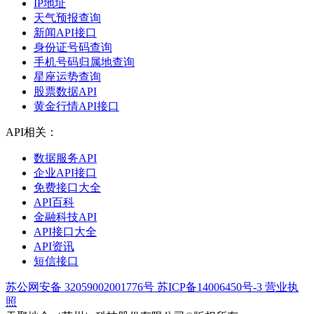
IP地址
天气预报查询
新闻API接口
身份证号码查询
手机号码归属地查询
星座运势查询
股票数据API
黄金行情API接口
API相关：
数据服务API
企业API接口
免费接口大全
API百科
金融科技API
API接口大全
API资讯
短信接口
苏公网安备 32059002001776号
苏ICP备14006450号-3
营业执
照