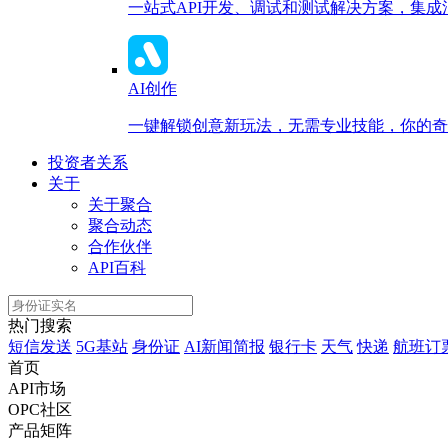
一站式API开发、调试和测试解决方案，集
AI创作
一键解锁创意新玩法，无需专业技能，你的奇思
投资者关系
关于
关于聚合
聚合动态
合作伙伴
API百科
热门搜索
短信发送
5G基站
身份证
AI新闻简报
银行卡
天气
快递
航班订
首页
API市场
OPC社区
产品矩阵