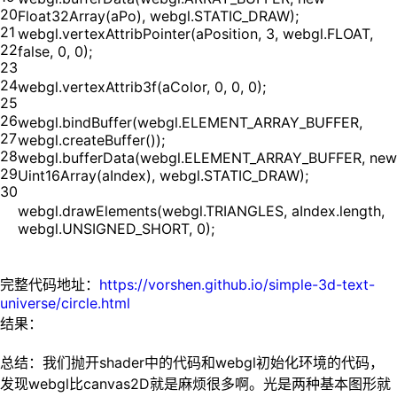
20
Float32Array(aPo), webgl.STATIC_DRAW);
21
webgl.vertexAttribPointer(aPosition, 3, webgl.FLOAT,
22
false, 0, 0);
23
24
webgl.vertexAttrib3f(aColor, 0, 0, 0);
25
26
webgl.bindBuffer(webgl.ELEMENT_ARRAY_BUFFER,
27
webgl.createBuffer());
28
webgl.bufferData(webgl.ELEMENT_ARRAY_BUFFER, new
29
Uint16Array(aIndex), webgl.STATIC_DRAW);
30
webgl.drawElements(webgl.TRIANGLES, aIndex.length,
webgl.UNSIGNED_SHORT, 0);
完整代码地址：
https://vorshen.github.io/simple-3d-text-
universe/circle.html
结果：
总结：我们抛开shader中的代码和webgl初始化环境的代码，
发现webgl比canvas2D就是麻烦很多啊。光是两种基本图形就