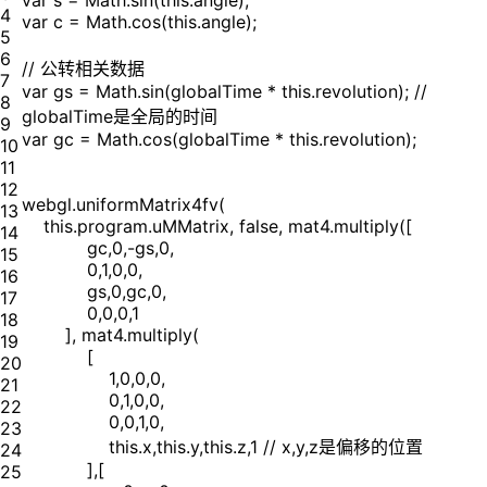
var s = Math.sin(this.angle);
4
var c = Math.cos(this.angle);
5
6
// 公转相关数据
7
var gs = Math.sin(globalTime * this.revolution); //
8
globalTime是全局的时间
9
var gc = Math.cos(globalTime * this.revolution);
10
11
12
webgl.uniformMatrix4fv(
13
this.program.uMMatrix, false, mat4.multiply([
14
gc,0,-gs,0,
15
0,1,0,0,
16
gs,0,gc,0,
17
0,0,0,1
18
], mat4.multiply(
19
[
20
1,0,0,0,
21
0,1,0,0,
22
0,0,1,0,
23
this.x,this.y,this.z,1 // x,y,z是偏移的位置
24
],[
25