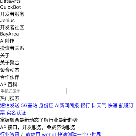
DataArts
QuickBot
开发者服务
Jenius
开发者社区
BayArea
AI创作
投资者关系
关于
关于聚合
聚合动态
合作伙伴
API百科
热门搜索
短信发送
5G基站
身份证
AI新闻简报
银行卡
天气
快递
航班订
票
实名认证
掌握聚合最新动态
了解行业最新趋势
API接口，开发服务，免费咨询服务
行业资讯
/
教你用 webgl 快速创建一个小世界