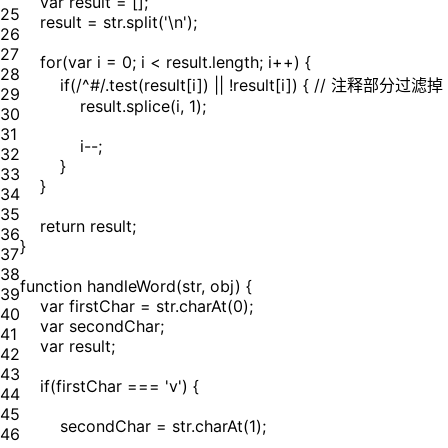
var result = [];
25
result = str.split('\n');
26
27
for(var i = 0; i < result.length; i++) {
28
if(/^#/.test(result[i]) || !result[i]) { // 注释部分过滤掉
29
result.splice(i, 1);
30
31
i--;
32
}
33
}
34
35
return result;
36
}
37
38
function handleWord(str, obj) {
39
var firstChar = str.charAt(0);
40
var secondChar;
41
var result;
42
43
if(firstChar === 'v') {
44
45
secondChar = str.charAt(1);
46