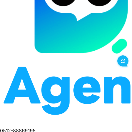
0512-88869195