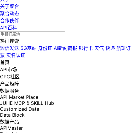
关于聚合
聚合动态
合作伙伴
API百科
热门搜索
短信发送
5G基站
身份证
AI新闻简报
银行卡
天气
快递
航班订
票
实名认证
首页
API市场
OPC社区
产品矩阵
数据服务
API Market Place
JUHE MCP & SKILL Hub
Customized Data
Data Block
数据产品
APIMaster