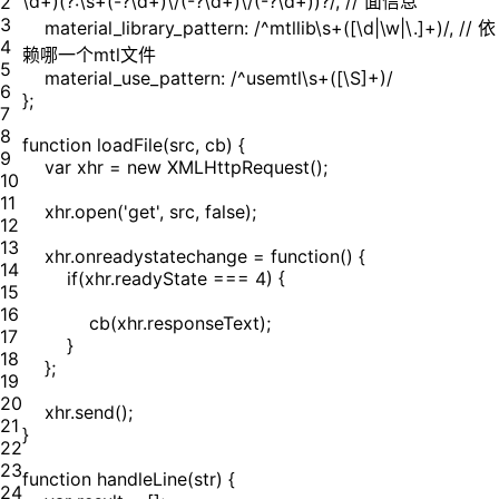
\d+)(?:\s+(-?\d+)\/(-?\d+)\/(-?\d+))?/, // 面信息
2
3
material_library_pattern: /^mtllib\s+([\d|\w|\.]+)/, // 依
4
赖哪一个mtl文件
5
material_use_pattern: /^usemtl\s+([\S]+)/
6
};
7
8
function loadFile(src, cb) {
9
var xhr = new XMLHttpRequest();
10
11
xhr.open('get', src, false);
12
13
xhr.onreadystatechange = function() {
14
if(xhr.readyState === 4) {
15
16
cb(xhr.responseText);
17
}
18
};
19
20
xhr.send();
21
}
22
23
function handleLine(str) {
24