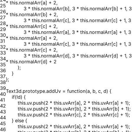
* this.normalArr[a] + 2,
25
3 * this.normalArr[b], 3 * this.normalArr[b] + 1, 3
26
* this.normalArr[b] + 2,
27
3 * this.normalArr[c], 3 * this.normalArr[c] + 1, 3
28
* this.normalArr[c] + 2,
29
3 * this.normalArr[a], 3 * this.normalArr[a] + 1, 3
30
* this.normalArr[a] + 2,
31
3 * this.normalArr[c], 3 * this.normalArr[c] + 1, 3
32
* this.normalArr[c] + 2,
33
3 * this.normalArr[d], 3 * this.normalArr[d] + 1, 3
34
* this.normalArr[d] + 2
35
);
36
}
37
};
38
39
Text3d.prototype.addUv = function(a, b, c, d) {
40
if(!d) {
41
this.uv.push(2 * this.uvArr[a], 2 * this.uvArr[a] + 1);
42
this.uv.push(2 * this.uvArr[b], 2 * this.uvArr[b] + 1);
43
this.uv.push(2 * this.uvArr[c], 2 * this.uvArr[c] + 1);
44
} else {
45
this.uv.push(2 * this.uvArr[a], 2 * this.uvArr[a] + 1);
46