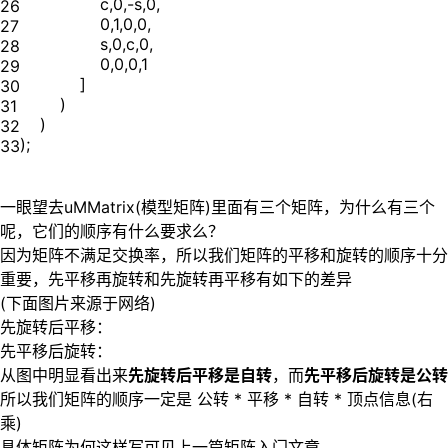
c,0,-s,0,
26
0,1,0,0,
27
s,0,c,0,
28
0,0,0,1
29
]
30
)
31
)
32
);
33
一眼望去uMMatrix(模型矩阵)里面有三个矩阵，为什么有三个
呢，它们的顺序有什么要求么？
因为矩阵不满足交换率，所以我们矩阵的平移和旋转的顺序十分
重要，先平移再旋转和先旋转再平移有如下的差异
(下面图片来源于网络)
先旋转后平移：
先平移后旋转：
从图中明显看出来
先旋转后平移是自转
，而
先平移后旋转是公转
所以我们矩阵的顺序一定是 公转 * 平移 * 自转 * 顶点信息(右
乘)
具体矩阵为何这样写可见上一篇矩阵入门文章