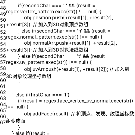
47
if(secondChar === ' ' && (result =
48
regex.vertex_pattern.exec(str)) !== null) {
49
obj.position.push(+result[1], +result[2],
50
+result[3]); // 加入到3D对象顶点数组
51
} else if(secondChar === 'n' && (result =
52
regex.normal_pattern.exec(str)) !== null) {
53
obj.normalArr.push(+result[1], +result[2],
54
+result[3]); // 加入到3D对象法线数组
55
56
} else if(secondChar === 't' && (result =
57
regex.uv_pattern.exec(str)) !== null) {
58
obj.uvArr.push(+result[1], +result[2]); // 加入到
59
3D对象纹理坐标数组
60
}
61
62
} else if(firstChar === 'f') {
63
if((result = regex.face_vertex_uv_normal.exec(str))
64
!== null) {
65
obj.addFace(result); // 将顶点、发现、纹理坐标数
66
组变成面
67
}
} else if((result =