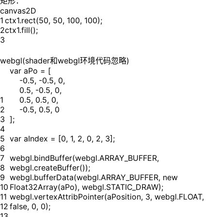
矩形：
canvas2D
1
ctx1.rect(50, 50, 100, 100);
2
ctx1.fill();
3
webgl(shader和webgl环境代码忽略)
var aPo = [
-0.5, -0.5, 0,
0.5, -0.5, 0,
1
0.5, 0.5, 0,
2
-0.5, 0.5, 0
3
];
4
5
var aIndex = [0, 1, 2, 0, 2, 3];
6
7
webgl.bindBuffer(webgl.ARRAY_BUFFER,
8
webgl.createBuffer());
9
webgl.bufferData(webgl.ARRAY_BUFFER, new
10
Float32Array(aPo), webgl.STATIC_DRAW);
11
webgl.vertexAttribPointer(aPosition, 3, webgl.FLOAT,
12
false, 0, 0);
13