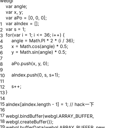
webgl
var angle;
var x, y;
var aPo = [0, 0, 0];
var aIndex = [];
1
var s = 1;
2
for(var i = 1; i <= 36; i++) {
3
angle = Math.PI * 2 * (i / 36);
4
x = Math.cos(angle) * 0.5;
5
y = Math.sin(angle) * 0.5;
6
7
aPo.push(x, y, 0);
8
9
aIndex.push(0, s, s+1);
10
11
s++;
12
}
13
14
15
aIndex[aIndex.length - 1] = 1; // hack一下
16
17
webgl.bindBuffer(webgl.ARRAY_BUFFER,
18
webgl.createBuffer());
19
webgl.bufferData(webgl.ARRAY_BUFFER, new