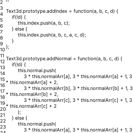
2
3
Text3d.prototype.addIndex = function(a, b, c, d) {
4
if(!d) {
5
this.index.push(a, b, c);
6
} else {
7
this.index.push(a, b, c, a, c, d);
8
}
9
};
10
11
Text3d.prototype.addNormal = function(a, b, c, d) {
12
if(!d) {
13
this.normal.push(
14
3 * this.normalArr[a], 3 * this.normalArr[a] + 1, 3
15
* this.normalArr[a] + 2,
16
3 * this.normalArr[b], 3 * this.normalArr[b] + 1, 3
17
* this.normalArr[b] + 2,
18
3 * this.normalArr[c], 3 * this.normalArr[c] + 1, 3
19
* this.normalArr[c] + 2
20
);
21
} else {
22
this.normal.push(
23
3 * this.normalArr[a], 3 * this.normalArr[a] + 1, 3
24