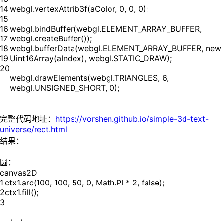
14
webgl.vertexAttrib3f(aColor, 0, 0, 0);
15
16
webgl.bindBuffer(webgl.ELEMENT_ARRAY_BUFFER,
17
webgl.createBuffer());
18
webgl.bufferData(webgl.ELEMENT_ARRAY_BUFFER, new
19
Uint16Array(aIndex), webgl.STATIC_DRAW);
20
webgl.drawElements(webgl.TRIANGLES, 6,
webgl.UNSIGNED_SHORT, 0);
完整代码地址：
https://vorshen.github.io/simple-3d-text-
universe/rect.html
结果：
圆：
canvas2D
1
ctx1.arc(100, 100, 50, 0, Math.PI * 2, false);
2
ctx1.fill();
3