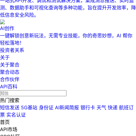
一站式API开发、调试和测试解决方案，集成消息推送、实时监
测、数据助手和可视化查询等多种功能，旨在提升开发效率，降
低信息安全风险。
AI创作
一键解锁创意新玩法，无需专业技能，你的奇思妙想，AI 帮你
轻松落地！
投资者关系
关于
关于聚合
聚合动态
合作伙伴
API百科
热门搜索
短信发送
5G基站
身份证
AI新闻简报
银行卡
天气
快递
航班订
票
实名认证
首页
API市场