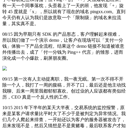
有一天一个同事落枕，头歪着上了一天的班，他发现「+」旋
转 45 度就是「x」，所以就有了现在的域名 pingxx.com。直到
今天仍有人认为我们是故意取一个「限制级」的域名来拉流
量，其实真不是。
08/15 因为早期只有 SDK 的产品形态，客户理解起来很难，
所以我们做了一个演示 demo，让客户在现场可以「支付一分
钱」体验一下产品全流程。结果这个 demo 链接不知道被谁意
外传播出去，成了「付一分钱为 Ping++ 代言」的雏形，进而
演化成一个小爆款，刷屏朋友圈。
09/15 第一次有人主动提离职，我一夜无眠。第一次不得不开
除一个人，我打了一周的腹稿，开不了口，最后还是他主动找
我聊。后来一周里我都郁郁寡欢。创过业的人应该都有类似经
历，CEO 真是一个反人性的工作。
10/15 2015 年下半年的某天大半夜，交易系统的监控报警，原
来是某客户请求量比平时大了不少于是被判定为异常情况。我
们几个人爬起来排查，一开始还以为客户的服务器被攻击了，
后来发现不是，然后又猜想是不是黄赌毒，最后联系客户才知