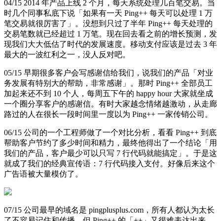
04/15 2014 年产品上线 2 个月，每天系统处理几百笔交易。当
时几个同事私底下说「如果有一天 Ping++ 每天可以处理 1 万
笔交易就很厉害了」。没想到只过了半年 Ping++ 每天处理的
交易笔数就已经超过 1 万笔。现在回去看之前的增长预测，发
现我们大大低估了时代的发展速度。移动支付应该是过去 3 年
最大的一波红利之一，没人反对吧。
05/15 早期很多客户会写感谢信给我们，说我们的产品「对业
务发展有特别大的帮助，非常感谢」。那时 Ping++ 全部员工
加起来还不到 10 个人，每周五下午的 happy hour 大家就坐成
一个圈分享客户的感谢信。有时大家越念情绪越激动，从走廊
路过的人在很长一段时间里一度以为 Ping++ 一家传销公司。
06/15 公司的一个工程师做了一个对比分析，看看 Ping++ 到底
帮助客户节约了多少时间和精力，最终他得出了一个结论「用
我们的产品，客户最少可以只写 7 行代码就能搞定」。于是这
就成了我们的经典宣传语：7 行代码接入支付。好像后来这个
广告语被大量模仿了。
07/15 公司最早的域名是 pingplusplus.com，所有人都认为太长
了不容易记住和传播，但 Ping++ 的「++」又很难表达出来。