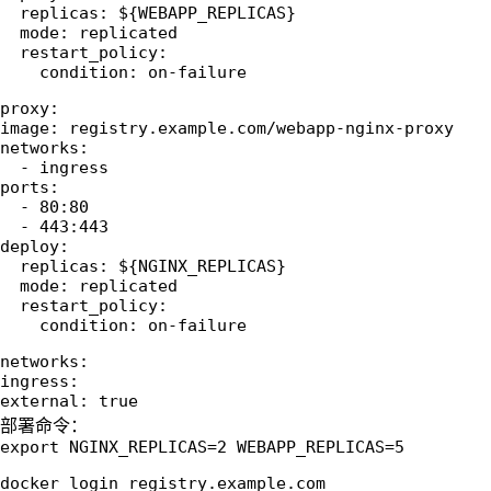
  replicas: ${WEBAPP_REPLICAS}
  mode: replicated
  restart_policy:
    condition: on-failure
proxy:
image: registry.example.com/webapp-nginx-proxy
networks:
  - ingress
ports:
  - 80:80
  - 443:443
deploy:
  replicas: ${NGINX_REPLICAS}
  mode: replicated
  restart_policy:
    condition: on-failure
networks:  
ingress:
external: true
部署命令：
export NGINX_REPLICAS=2 WEBAPP_REPLICAS=5
docker login registry.example.com  