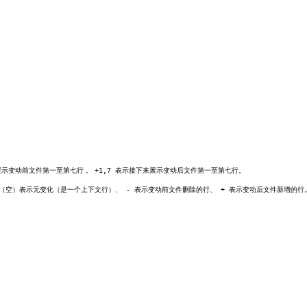
接下来展示变动前文件第一至第七行， +1,7 表示接下来展示变动后文件第一至第七行。
）表示无变化（是一个上下文行）、 - 表示变动前文件删除的行、 + 表示变动后文件新增的行。可以