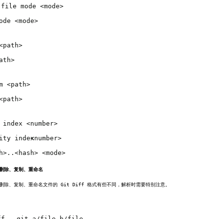
 file mode 
<
mode
>
ode 
<
mode
>
<
path
>
ath
>
m 
<
path
>
<
path
>
 index 
<
number
>
ity index 
<
number
>
h
>..<
hash
>
<
mode
>
删除、复制、重命名
删除、复制、重命名文件的 Git Diff 格式有些不同，解析时需要特别注意。
ff 
--
git a
/
file b
/
file