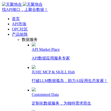
找API接口，上聚合数据！
首页
API市场
OPC社区
产品矩阵
数据服务
API Market Place
API数据应用服务专家
JUHE MCP & SKILL Hub
打破LLM数据孤岛，助力AI应用生态发展！
Customized Data
定制化数据服务，为独特需求而生