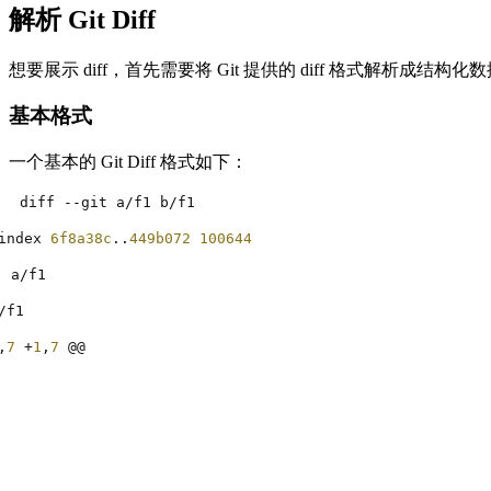
解析 Git Diff
想要展示 diff，首先需要将 Git 提供的 diff 格式解析成结构
基本格式
一个基本的 Git Diff 格式如下：
diff 
--
git a
/
f1 b
/
f1
index 
6f8a38c
..
449b072
100644
-
 a
/
f1
/
f1
,
7
+
1
,
7
@@