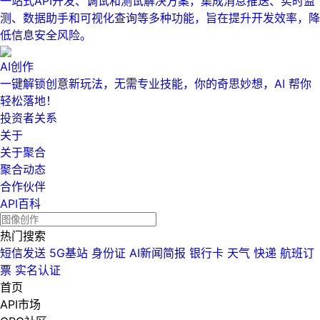
一站式API开发、调试和测试解决方案，集成消息推送、实时监
测、数据助手和可视化查询等多种功能，旨在提升开发效率，降
低信息安全风险。
AI创作
一键解锁创意新玩法，无需专业技能，你的奇思妙想，AI 帮你
轻松落地！
投资者关系
关于
关于聚合
聚合动态
合作伙伴
API百科
热门搜索
短信发送
5G基站
身份证
AI新闻简报
银行卡
天气
快递
航班订
票
实名认证
首页
API市场