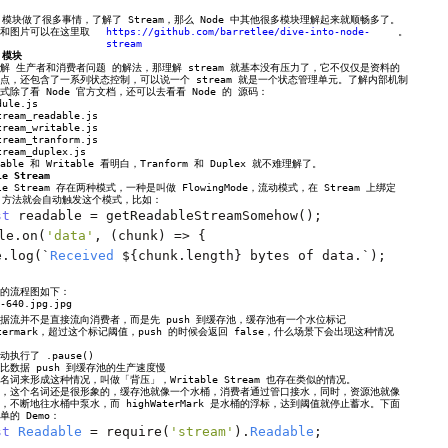
am 模块做了很多事情，了解了 Stream，那么 Node 中其他很多模块理解起来就顺畅多了。
和图片可以在这里取
https://github.com/barretlee/dive-into-node-
。
stream
m 模块
解 生产者和消费者问题 的解法，那理解 stream 就基本没有压力了，它不仅仅是资料的
点，还包含了一系列状态控制，可以说一个 stream 就是一个状态管理单元。了解内部机制
式除了看 Node 官方文档，还可以去看看 Node 的 源码：
dule.js
tream_readable.js
tream_writable.js
tream_tranform.js
tream_duplex.js
dable 和 Writable 看明白，Tranform 和 Duplex 就不难理解了。
le Stream
ble Stream 存在两种模式，一种是叫做 FlowingMode，流动模式，在 Stream 上绑定
ta 方法就会自动触发这个模式，比如：
st
 readable 
=
 getReadableStreamSomehow
();
le
.
on
(
'data'
,
(
chunk
)
=>
{
e
.
log
(`
Received
 $
{
chunk
.
length
}
 bytes of data
.`);
的流程图如下：
据流并不是直接流向消费者，而是先 push 到缓存池，缓存池有一个水位标记
Watermark，超过这个标记阈值，push 的时候会返回 false，什么场景下会出现这种情况
执行了 .pause()
比数据 push 到缓存池的生产速度慢
名词来形成这种情况，叫做「背压」，Writable Stream 也存在类似的情况。
，这个名词还是很形象的，缓存池就像一个水桶，消费者通过管口接水，同时，资源池就像
，不断地往水桶中泵水，而 highWaterMark 是水桶的浮标，达到阈值就停止蓄水。下面
单的 Demo：
st
Readable
=
 require
(
'stream'
).
Readable
;