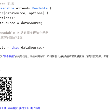
ream 实现
Readable
 extends 
Readable
{
or
(
dataSource
,
 options
)
{
ptions
);
taSource 
=
 dataSource
;
Readable 的类必须实现这个函数
统底层对流的读取
ata 
=
this
.
dataSource
.<

为
“聚合数据”
的内容信息，未经本网许可，不得转载！如对内容有异议或投诉，请与我们联系。邮箱：market
享
业工商
金融科技
接口大全
电子商务