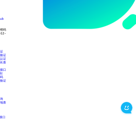
ub
维码
512-
证
验证
认证
长查
接口
别
码
验证
询
地查
I接口