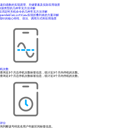
ript递归函数的实现原理、关键要素及实际应用场景
断数据类型的几种常见方法详解
实现取消定时关机命令的几种常见方法详解
ExpandableListView实现折叠列表的方案详解
数指针的核心特性、语法、调用方式和应用场景
机次数
查询近3个月总停机次数标签信息，统计近3个月内停机的次数。
查询近3个月总停机次数标签信息，统计近3个月内停机的次数。
评分
询判断该号码实名用户年龄区间标签信息。