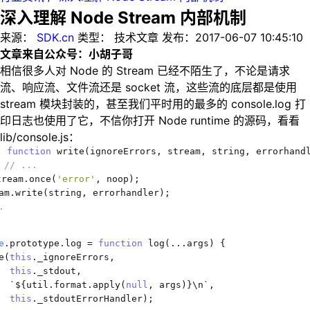
深入理解 Node Stream 内部机制
来源：
SDK.cn
类型：
技术文章
发布：
2017-06-07 10:45:10
文章来自公众号：小胡子哥
相信很多人对 Node 的 Stream 已经不陌生了，不论是请求
流、响应流、文件流还是 socket 流，这些流的底层都是使用
stream 模块封装的，甚至我们平时用的最多的 console.log 打
印日志也使用了它，不信你打开 Node runtime 的源码，看看
lib/console.js：
function
 write
(
ignoreErrors
,
 stream
,
 string
,
 errorhand
// ...
tream
.
once
(
'error'
,
 noop
);
am
.
write
(
string
,
 errorhandler
);
.
e
.
prototype
.
log 
=
function
 log
(...
args
)
{
e
(
this
.
_ignoreErrors
,
this
.
_stdout
,
`
$
{
util
.
format
.
apply
(
null
,
 args
)}
\n
`,
this
.
_stdoutErrorHandler
);