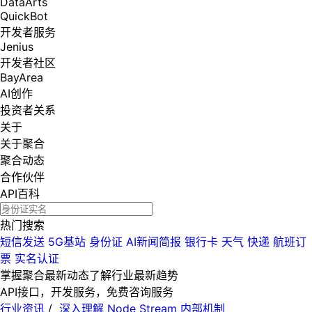
DataArts
QuickBot
开发者服务
Jenius
开发者社区
BayArea
AI创作
投资者关系
关于
关于聚合
聚合动态
合作伙伴
API百科
热门搜索
短信发送
5G基站
身份证
AI新闻简报
银行卡
天气
快递
航班订
票
实名认证
掌握聚合最新动态
了解行业最新趋势
API接口，开发服务，免费咨询服务
行业资讯
/
深入理解 Node Stream 内部机制