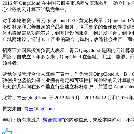
2016 年 QingCloud 在中国云服务市场率先实现盈
心业务的云计算下半场竞争中。
对于本轮融资，青云QingCloud CEO 黄允松表示，QingC
不断补充和完善自身的产品和服务，携手更多的合作伙伴提供更贴
体系将涵盖从功能芯片，到基础设施服务，到开发平台，到企业应用
广域网建设，通过 ICT 产业的融合与重构，改造社会生产
招商证券国际投资负责人表示，青云QingCloud 是国内
思路，自成立 5 年多以来，QingCloud 在金融、工业、
领导者。
蓝驰创投管理合伙人陈维广表示，作为青云QingCloud A、
驰创投也坚信如果企业拥有稳定和可弹性扩展伸缩的云计算能力，
短短的几年间在多个垂直行业建立标杆客户，并通过 AppCenter
此前，青云QingCloud 于 2012 年 6 月、2013 年 12 月和 2
原文来自:
青云QingCloud
声明：所有来源为
“聚合数据”
的内容信息，未经本网许可，不得转载！