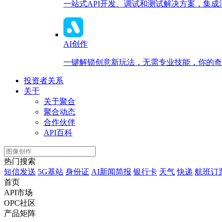
一站式API开发、调试和测试解决方案，集
AI创作
一键解锁创意新玩法，无需专业技能，你的奇思
投资者关系
关于
关于聚合
聚合动态
合作伙伴
API百科
热门搜索
短信发送
5G基站
身份证
AI新闻简报
银行卡
天气
快递
航班订
首页
API市场
OPC社区
产品矩阵