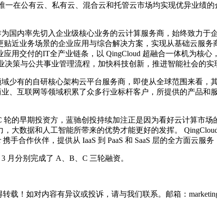
利，确立国内唯一在公有云、私有云、混合云和托管云市场均实现优异业
loud 作为国内率先切入企业级核心业务的云计算服务商，始终致力于企业级
近业务场景的企业应用与综合解决方案，实现从基础云服务商向综合
交付的IT全产业链条，以 QingCloud 超融合一体机为核心
、商业决策与公共事业管理流程，加快科技创新，推进智能社会的实
云计算领域少有的自研核心架构云平台服务商，即使从全球范围来看
能源、商业、互联网等领域积累了众多行业标杆客户，所提供的产品和服务
B、C 轮的早期投资方，蓝驰创投持续加注正是因为看好云计算市场的长
大数据和人工智能所带来的优势才能更好的发挥。 QingClo
 携手合作伙伴，提供从 IaaS 到 PaaS 和 SaaS 层的全
016 年 3 月分别完成了 A、B、C 三轮融资。
如对内容有异议或投诉，请与我们联系。邮箱：marketing@thin