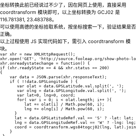
坐标转换此前已经说过不少了，因在网页上使用，直接采用
coordtransform 模块即可，以上坐标转换为 GCJ02 是
116.781381, 23.483788。
可以使用高德的坐标拾取系统，按坐标搜索一下，验证结果是否
正确。
以上过程使用 JS 实现代码如下，需引入 coordtransform 模
块。
var xhr = new XMLHttpRequest();

xhr.open('GET', 'http://source.fooleap.org/show-photo-lo
xhr.onreadystatechange = function() {   

if (xhr.readyState == 4 && xhr.status == 200)   

{       

    var data = JSON.parse(xhr.responseText);       

    if ( !!data.GPSLongitude ) {           

       var olat = data.GPSLatitude.val.split(', ');     
       var olng = data.GPSLongitude.val.split(', ');    
       var lat=0, lng=0, coord;           

       for( var i = 0; i < olat.length; i++ ){          
          lat += olat[i] / Math.pow(60, i);             
          lng += olng[i] / Math.pow(60, i);           

      }           

      lat = data.GPSLatitudeRef.val == 'S' ? -lat: lat; 
      lng = data.GPSLongitudeRef.val == 'W' ? -lng: lng;
      coord = coordtransform.wgs84togcj02(lng, lat).join
    }   
