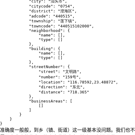
            "city": "汕头市",

            "citycode": "0754",

            "district": "澄海区",

            "adcode": "440515",

            "township": "莲下镇",

            "towncode": "440515102000",

            "neighborhood": {

                "name": [],

                "type": []

            },

            "building": {

                "name": [],

                "type": []

            },

            "streetNumber": {

                "street": "文明路",

                "number": "159号",

                "location": "116.78592,23.48872",

                "direction": "东北",

                "distance": "718.365"

            },

            "businessAreas": [

                []

            ]

        }

    }

}
准确度一般般，到乡（镇、街道）这一级基本没问题。我们也不