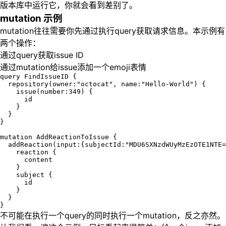
版本库中运行它，你就会看到差别了。
mutation 示例
mutation往往需要你先通过执行query获取请求信息。本示例有
两个操作：
通过query获取issue ID
通过mutation给issue添加一个emoji表情
query FindIssueID {

  repository(owner:"octocat", name:"Hello-World") {

    issue(number:349) {

      id

    }

  }

}

mutation AddReactionToIssue {

  addReaction(input:{subjectId:"MDU6SXNzdWUyMzEzOTE1NTE=
    reaction {

      content

    }

    subject {

      id

    }

  }

不可能在执行一个query的同时执行一个mutation，反之亦然。