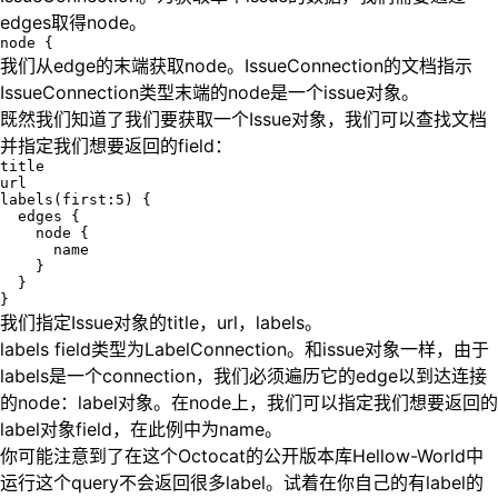
edges取得node。
我们从edge的末端获取node。IssueConnection的文档指示
IssueConnection类型末端的node是一个issue对象。
既然我们知道了我们要获取一个Issue对象，我们可以查找文档
并指定我们想要返回的field：
title

url

labels(first:5) {

  edges {

    node {

      name

    }

  }

我们指定Issue对象的title，url，labels。
labels field类型为LabelConnection。和issue对象一样，由于
labels是一个connection，我们必须遍历它的edge以到达连接
的node：label对象。在node上，我们可以指定我们想要返回的
label对象field，在此例中为name。
你可能注意到了在这个Octocat的公开版本库Hellow-World中
运行这个query不会返回很多label。试着在你自己的有label的