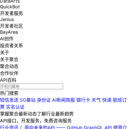
DataArts
QuickBot
开发者服务
Jenius
开发者社区
BayArea
AI创作
投资者关系
关于
关于聚合
聚合动态
合作伙伴
API百科
热门搜索
短信发送
5G基站
身份证
AI新闻简报
银行卡
天气
快递
航班订
票
实名认证
掌握聚合最新动态
了解行业最新趋势
API接口，开发服务，免费咨询服务
行业资讯
/
面向未来的API —— GitHub GraphQL API 使用介