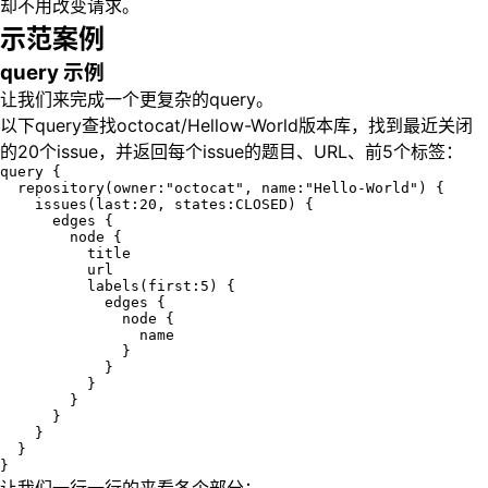
却不用改变请求。
示范案例
query 示例
让我们来完成一个更复杂的query。
以下query查找octocat/Hellow-World版本库，找到最近关闭
的20个issue，并返回每个issue的题目、URL、前5个标签：
query {

  repository(owner:"octocat", name:"Hello-World") {

    issues(last:20, states:CLOSED) {

      edges {

        node {

          title

          url

          labels(first:5) {

            edges {

              node {

                name

              }

            }

          }

        }

      }

    }

  }
