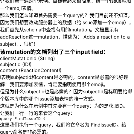
让我们看一遍这个示例。目标看起来很简单：给一个issue添加
一个emoji表情。
那么我们怎么知道首先需要一个query的？我们目前还不知道。
因为我们想要改动服务器上的数据（给issue添加一个emoji），
我们首先从schema中查找有用的mutation。文档显示有
addReaction这一mutation，描述为： Adds a reaction to a
subject. ，很好！
该mutation的文档列出了三个input field：
clientMutationId (String)
subjectId (ID!)
content (ReactionContent!)
!表明subjectId和content是必需的。content是必需的很好理
解：我们要添加表情，肯定要指明使用哪个emoji。
但是为什么subjectId也是必需的？因为subjectId是标明要给哪
个版本库中的哪个issue添加表情的唯一方式。
这就是为什么在示例中首先要有一个query：为的是获取ID。
让我们一行一行的来看这个query：
这里我们执行一个query，我们将它命名为 FindIssueID。给
query命名是非必需的。