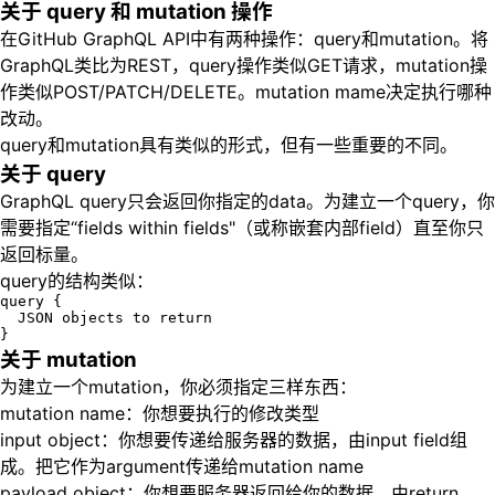
关于 query 和 mutation 操作
在GitHub GraphQL API中有两种操作：query和mutation。将
GraphQL类比为REST，query操作类似GET请求，mutation操
作类似POST/PATCH/DELETE。mutation mame决定执行哪种
改动。
query和mutation具有类似的形式，但有一些重要的不同。
关于 query
GraphQL query只会返回你指定的data。为建立一个query，你
需要指定“fields within fields"（或称嵌套内部field）直至你只
返回标量。
query的结构类似：
query {

  JSON objects to return

关于 mutation
为建立一个mutation，你必须指定三样东西：
mutation name：你想要执行的修改类型
input object：你想要传递给服务器的数据，由input field组
成。把它作为argument传递给mutation name
payload object：你想要服务器返回给你的数据，由return