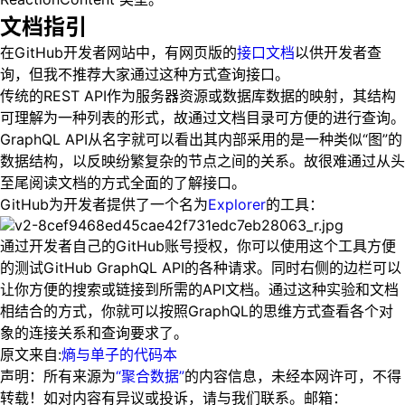
文档指引
在GitHub开发者网站中，有网页版的
接口文档
以供开发者查
询，但我不推荐大家通过这种方式查询接口。
传统的REST API作为服务器资源或数据库数据的映射，其结构
可理解为一种列表的形式，故通过文档目录可方便的进行查询。
GraphQL API从名字就可以看出其内部采用的是一种类似“图”的
数据结构，以反映纷繁复杂的节点之间的关系。故很难通过从头
至尾阅读文档的方式全面的了解接口。
GitHub为开发者提供了一个名为
Explorer
的工具：
通过开发者自己的GitHub账号授权，你可以使用这个工具方便
的测试GitHub GraphQL API的各种请求。同时右侧的边栏可以
让你方便的搜索或链接到所需的API文档。通过这种实验和文档
相结合的方式，你就可以按照GraphQL的思维方式查看各个对
象的连接关系和查询要求了。
原文来自:
熵与单子的代码本
声明：所有来源为
“聚合数据”
的内容信息，未经本网许可，不得
转载！如对内容有异议或投诉，请与我们联系。邮箱：