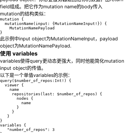
field组成。把它作为mutation name的body传入
mutation的结构类似：
mutation {

  mutationName(input: {MutationNameInput!}) {

    MutationNamePayload

此示例中input object为MutationNameInput，payload
object为MutationNamePayload.
使用 variables
variables使得query更动态更强大，同时他能简化mutation
input object的传值。
以下是一个单值variables的示例：
query($number_of_repos:Int!) {

  viewer {

    name

     repositories(last: $number_of_repos) {

       nodes {

         name

       }

     }

   }

}

variables {

   "number_of_repos": 3
