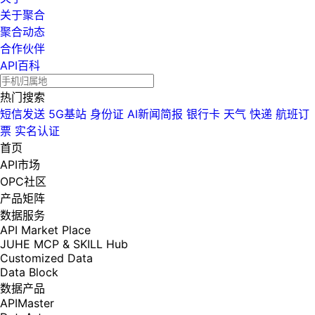
关于聚合
聚合动态
合作伙伴
API百科
热门搜索
短信发送
5G基站
身份证
AI新闻简报
银行卡
天气
快递
航班订
票
实名认证
首页
API市场
OPC社区
产品矩阵
数据服务
API Market Place
JUHE MCP & SKILL Hub
Customized Data
Data Block
数据产品
APIMaster