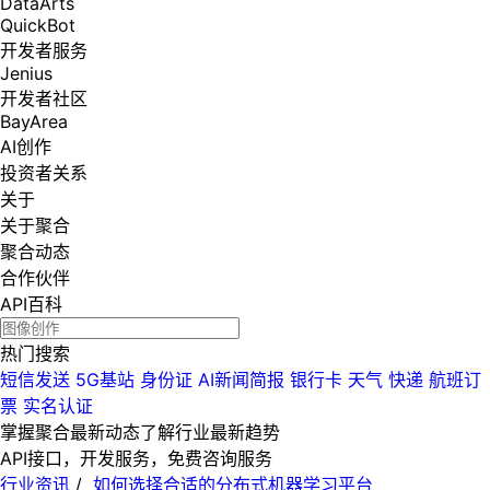
DataArts
QuickBot
开发者服务
Jenius
开发者社区
BayArea
AI创作
投资者关系
关于
关于聚合
聚合动态
合作伙伴
API百科
热门搜索
短信发送
5G基站
身份证
AI新闻简报
银行卡
天气
快递
航班订
票
实名认证
掌握聚合最新动态
了解行业最新趋势
API接口，开发服务，免费咨询服务
行业资讯
/
如何选择合适的分布式机器学习平台