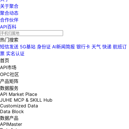
关于聚合
聚合动态
合作伙伴
API百科
热门搜索
短信发送
5G基站
身份证
AI新闻简报
银行卡
天气
快递
航班订
票
实名认证
首页
API市场
OPC社区
产品矩阵
数据服务
API Market Place
JUHE MCP & SKILL Hub
Customized Data
Data Block
数据产品
APIMaster