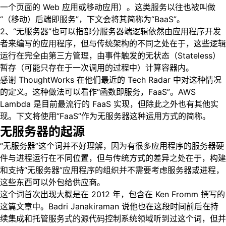
一个页面的 Web 应用或移动应用）。这类服务以往也被叫做
“（移动）后端即服务”，下文会将其简称为“BaaS”。
2、“无服务器”也可以指部分服务器端逻辑依然由应用程序开发
者来编写的应用程序，但与传统架构的不同之处在于，这些逻辑
运行在完全由第三方管理，由事件触发的无状态（Stateless）
暂存（可能只存在于一次调用的过程中）计算容器内。
感谢 ThoughtWorks 在他们最近的 Tech Radar 中对这种情况
的定义。这种做法可以看作“函数即服务，FaaS”。AWS
Lambda 是目前最流行的 FaaS 实现，但除此之外也有其他实
现。下文将使用“FaaS”作为无服务器这种运用方式的简称。
无服务器的起源
“无服务器”这个词并不好理解，因为有很多应用程序的服务器硬
件与进程运行在不同位置，但与传统方式的差异之处在于，构建
和支持“无服务器”应用程序的组织并不需要考虑服务器或进程，
这些东西可以外包给供应商。
这个词首次出现大概是在 2012 年，包含在 Ken Fromm 撰写的
这篇文章中。Badri Janakiraman 说他也在这段时间前后在持
续集成和托管服务式的源代码控制系统领域听到过这个词，但并