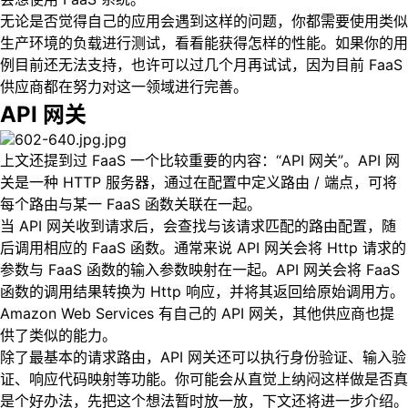
无论是否觉得自己的应用会遇到这样的问题，你都需要使用类似
生产环境的负载进行测试，看看能获得怎样的性能。如果你的用
例目前还无法支持，也许可以过几个月再试试，因为目前 FaaS
供应商都在努力对这一领域进行完善。
API 网关
上文还提到过 FaaS 一个比较重要的内容：“API 网关”。API 网
关是一种 HTTP 服务器，通过在配置中定义路由 / 端点，可将
每个路由与某一 FaaS 函数关联在一起。
当 API 网关收到请求后，会查找与该请求匹配的路由配置，随
后调用相应的 FaaS 函数。通常来说 API 网关会将 Http 请求的
参数与 FaaS 函数的输入参数映射在一起。API 网关会将 FaaS
函数的调用结果转换为 Http 响应，并将其返回给原始调用方。
Amazon Web Services 有自己的 API 网关，其他供应商也提
供了类似的能力。
除了最基本的请求路由，API 网关还可以执行身份验证、输入验
证、响应代码映射等功能。你可能会从直觉上纳闷这样做是否真
是个好办法，先把这个想法暂时放一放，下文还将进一步介绍。