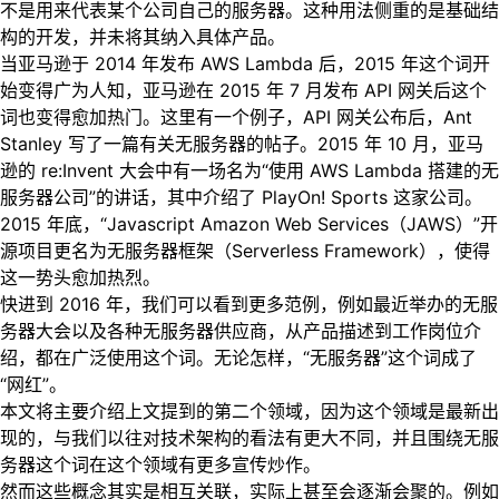
不是用来代表某个公司自己的服务器。这种用法侧重的是基础结
构的开发，并未将其纳入具体产品。
当亚马逊于 2014 年发布 AWS Lambda 后，2015 年这个词开
始变得广为人知，亚马逊在 2015 年 7 月发布 API 网关后这个
词也变得愈加热门。这里有一个例子，API 网关公布后，Ant
Stanley 写了一篇有关无服务器的帖子。2015 年 10 月，亚马
逊的 re:Invent 大会中有一场名为“使用 AWS Lambda 搭建的无
服务器公司”的讲话，其中介绍了 PlayOn! Sports 这家公司。
2015 年底，“Javascript Amazon Web Services（JAWS）”开
源项目更名为无服务器框架（Serverless Framework），使得
这一势头愈加热烈。
快进到 2016 年，我们可以看到更多范例，例如最近举办的无服
务器大会以及各种无服务器供应商，从产品描述到工作岗位介
绍，都在广泛使用这个词。无论怎样，“无服务器”这个词成了
“网红”。
本文将主要介绍上文提到的第二个领域，因为这个领域是最新出
现的，与我们以往对技术架构的看法有更大不同，并且围绕无服
务器这个词在这个领域有更多宣传炒作。
然而这些概念其实是相互关联，实际上甚至会逐渐会聚的。例如