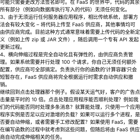
可能只需要更改方法签名即可。在 FaaS 的世界中，代码的其余
所有部分（例如向数据库执行写入的代码）无须任何变化。
3、由于无须运行任何服务器应用程序，相比传统系统，部署方
法会有较大变化 – 将代码上传至 FaaS 供应商，其他事情均可
由供应商完成。目前这种方式通常意味着需要上传代码的全新定
义（例如上传 zip 或 JAR 文件），随后调用一个专有 API 发起
更新过程。
4、横向伸缩过程是完全自动化且有弹性的，由供应商负责管
理。如果系统需要并行处理 100 个请求，你自己无须任何额外
配置，供应商可全部搞定。负责执行你的函数的‘计算容器’只会
短暂存在，FaaS 供应商将完全根据运行时需求自动供应和撤
销。
继续回到点击处理器那个例子。假设某天运气好，客户的广告点
击量是平时的 10 倍。点击处理应用程序能否顺利处理？例如我
们的代码能否同时处理多条消息？就算能处理，只使用一个应用
程序实例是否足以应对激增的负载？如果可以运行多个进程，是
否要自动伸缩，或者需要手工修改配置？如果使用 FaaS，需要
在编写函数的过程中就考虑到这些问题，但随后将由 FaaS 供应
商自动完成伸缩相关的任务。