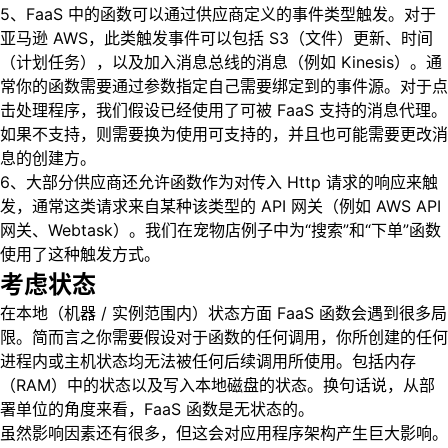
5、FaaS 中的函数可以通过供应商定义的事件类型触发。对于
亚马逊 AWS，此类触发事件可以包括 S3（文件）更新、时间
（计划任务），以及加入消息总线的消息（例如 Kinesis）。通
常你的函数需要通过参数指定自己需要绑定到的事件源。对于点
击处理程序，我们假设已经使用了可被 FaaS 支持的消息代理。
如果不支持，则需要换为使用可支持的，并且也可能需要更改消
息的创建方。
6、大部分供应商还允许函数作为对传入 Http 请求的响应来触
发，通常这类请求来自某种该类型的 API 网关（例如 AWS API
网关、Webtask）。我们在宠物店例子中为“搜索”和“下单”函数
使用了这种触发方式。
考虑状态
在本地（机器 / 实例范围内）状态方面 FaaS 函数会遇到很多局
限。简而言之你需要假设对于函数的任何调用，你所创建的任何
进程内或主机状态均无法被任何后续调用所使用。包括内存
（RAM）中的状态以及写入本地磁盘的状态。换句话说，从部
署单位的角度来看，FaaS 函数是无状态的。
虽然影响因素还有很多，但这会对应用程序架构产生巨大影响。