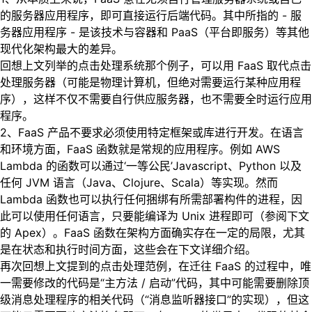
的服务器应用程序，即可直接运行后端代码。其中所指的 - 服
务器应用程序 - 是该技术与容器和 PaaS（平台即服务）等其他
现代化架构最大的差异。
回想上文列举的点击处理系统那个例子，可以用 FaaS 取代点击
处理服务器（可能是物理计算机，但绝对需要运行某种应用程
序），这样不仅不需要自行供应服务器，也不需要全时运行应用
程序。
2、FaaS 产品不要求必须使用特定框架或库进行开发。在语言
和环境方面，FaaS 函数就是常规的应用程序。例如 AWS
Lambda 的函数可以通过‘一等公民’Javascript、Python 以及
任何 JVM 语言（Java、Clojure、Scala）等实现。然而
Lambda 函数也可以执行任何捆绑有所需部署构件的进程，因
此可以使用任何语言，只要能编译为 Unix 进程即可（参阅下文
的 Apex）。FaaS 函数在架构方面确实存在一定的局限，尤其
是在状态和执行时间方面，这些会在下文详细介绍。
再次回想上文提到的点击处理范例，在迁往 FaaS 的过程中，唯
一需要修改的代码是“主方法 / 启动”代码，其中可能需要删除顶
级消息处理程序的相关代码（“消息监听器接口”的实现），但这