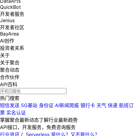
DataArts
QuickBot
开发者服务
Jenius
开发者社区
BayArea
AI创作
投资者关系
关于
关于聚合
聚合动态
合作伙伴
API百科
热门搜索
短信发送
5G基站
身份证
AI新闻简报
银行卡
天气
快递
航班订
票
实名认证
掌握聚合最新动态
了解行业最新趋势
API接口，开发服务，免费咨询服务
行业资讯
/
Serverless 是什么？又不是什么？