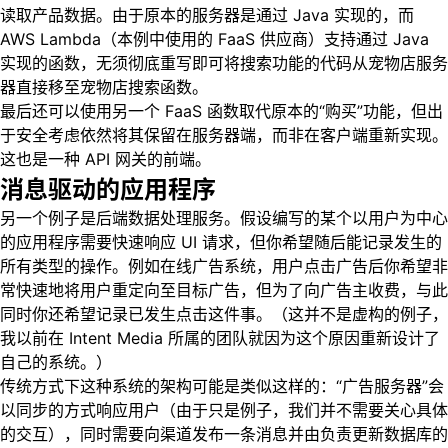
读取产品数据。由于原本的服务器是通过 Java 实现的，而
AWS Lambda（本例中使用的 FaaS 供应商）支持通过 Java
实现的函数，无须彻底重写即可将搜索功能的代码从宠物店服务
器直接移至宠物店搜索函数。
最后还可以使用另一个 FaaS 函数取代原本的“购买”功能，但出
于安全考虑依然将其保留在服务器端，而非在客户端重新实现。
这也是一种 API 网关的前端。
消息驱动的应用程序
另一个例子是后端数据处理服务。假设编写的某个以用户为中心
的应用程序需要快速响应 UI 请求，但你希望随后能记录发生的
所有类型的操作。例如在线广告系统，用户点击广告后你希望非
常快速地将用户重定向至目标广告，但为了向广告主收费，与此
同时你还希望记录已发生点击这件事。（这并不是虚构的例子，
我以前在 Intent Media 所属的团队就因为这个原因重新设计了
自己的系统。）
传统方式下这种系统的架构可能是类似这样的：“广告服务器”会
以同步的方式响应用户（由于只是例子，我们并不需要关心具体
的交互），同时需要向渠道发布一条消息并由负责更新数据库的