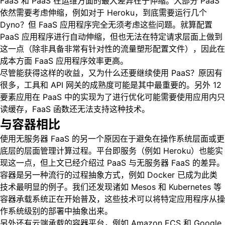
FaaS 和 PaaS 在运维方面的最大差异在于伸缩。大部分 PaaS
依然需要考虑伸缩，例如对于 Heroku，到底需要运行几个
Dyno？但 FaaS 应用程序完全无须考虑这些问题。就算配置
PaaS 应用程序进行自动伸缩，但也无法在特定请求层面上做到
这一点（除非具备非常有针对性的流量塑形配置文件），因此在
成本方面 FaaS 应用程序效率更高。
尽管能获得这样的收益，又为什么还要继续使用 PaaS？原因有
很多，工具和 API 网关的成熟度可能是其中最重要的。另外 12
要素应用在 PaaS 中的实现为了进行优化可能需要使用应用内只
读缓存，FaaS 函数还无法支持这种技术。
与容器相比
使用无服务器 FaaS 的另一个原因在于避免在操作系统层面或更
底层的层面管理计算过程。平台即服务（例如 Heroku）也能实
现这一点，但上文已经介绍过 PaaS 与无服务器 FaaS 的差异。
容器是另一种流行的过程抽象方式，例如 Docker 已成为此类
技术最明显的例子。我们还发现诸如 Mesos 和 Kubernetes 等
容器承载系统正在开始普及，这些技术可以将特定应用程序从操
作系统级别的部署中抽象出来。
另外还有云端承载的容器平台，例如 Amazon ECS 和 Google