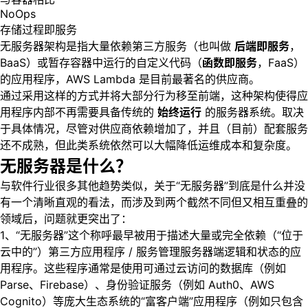
NoOps
存储过程即服务
无服务器架构是指大量依赖第三方服务（也叫做
后端即服务
，
BaaS）或暂存容器中运行的自定义代码（
函数即服务
，FaaS）
的应用程序，AWS Lambda 是目前最著名的供应商。
通过采用这样的方式并将大部分行为移至前端，这种架构使得应
用程序内部不再需要具备传统的
始终运行
的服务器系统。取决
于具体情况，尽管对供应商依赖增加了，并且（目前）配套服务
还不成熟，但此类系统依然可以大幅降低运维成本和复杂度。
无服务器是什么？
与软件行业很多其他趋势类似，关于“无服务器”到底是什么并没
有一个清晰直观的看法，而涉及到两个截然不同但又相互重叠的
领域后，问题就更突出了：
1、“无服务器”这个称呼最早被用于描述大量或完全依赖（“位于
云中的”）第三方应用程序 / 服务管理服务器端逻辑和状态的应
用程序。这些程序通常是使用可通过云访问的数据库（例如
Parse、Firebase）、身份验证服务（例如 Auth0、AWS
Cognito）等庞大生态系统的“富客户端”应用程序（例如只包含