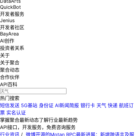
DataArts
QuickBot
开发者服务
Jenius
开发者社区
BayArea
AI创作
投资者关系
关于
关于聚合
聚合动态
合作伙伴
API百科
热门搜索
短信发送
5G基站
身份证
AI新闻简报
银行卡
天气
快递
航班订
票
实名认证
掌握聚合最新动态
了解行业最新趋势
API接口，开发服务，免费咨询服务
行业资讯
/
微博开源的Motan RPC最新进展：新增跨语言及服