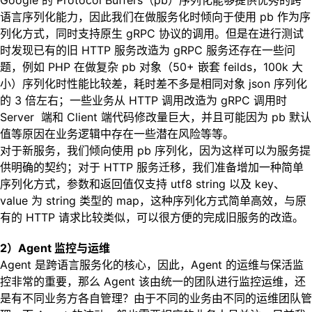
Google 的 Protocol Buffers（pb）序列化能够提供优秀的跨
语言序列化能力，因此我们在做服务化时倾向于使用 pb 作为序
列化方式，同时支持原生 gRPC 协议的调用。但是在进行测试
时发现已有的旧 HTTP 服务改造为 gRPC 服务还存在一些问
题，例如 PHP 在做复杂 pb 对象（50+ 嵌套 feilds，100k 大
小）序列化时性能比较差，耗时差不多是相同对象 json 序列化
的 3 倍左右；一些业务从 HTTP 调用改造为 gRPC 调用时
Server 端和 Client 端代码修改量巨大，并且可能因为 pb 默认
值等原因在业务逻辑中存在一些潜在风险等等。
对于新服务，我们倾向使用 pb 序列化，因为这样可以为服务提
供明确的契约；对于 HTTP 服务迁移，我们准备增加一种简单
序列化方式，参数和返回值仅支持 utf8 string 以及 key、
value 为 string 类型的 map，这种序列化方式简单高效，与原
有的 HTTP 请求比较类似，可以很方便的完成旧服务的改造。
2）Agent 监控与运维
Agent 是跨语言服务化的核心，因此，Agent 的运维与保活监
控非常的重要，那么 Agent 该由统一的团队进行监控运维，还
是有不同业务方各自管理？由于不同的业务由不同的运维团队管