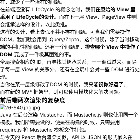
在，减少了一些潜在的问题。
在前端还没有 LifeCycle 的概念之时，我们
在原始的 View 里
采用了 LifeCycle的设计
。而在下一层 View，PageView 中则
会继承这样的设计，以此类推。
这样的设计，看上去似乎并不存在问题。可当我们需要操作
DOM，我们就会用到 jQuery/Zepto。这个时候，除了当时移动
端的手机性能问题。还有一个问题是，
排查哪个 View 中操作了
DOM
变成了一件极其困难的事。
全局搜索相应的 ID，再寻找其继承关系，一一调试过来。而除
了每一层 View 的关系外，还有在全局中会对一些 DOM 进行处
理。
当你在某一层级修改了DOM 的时候，我只能
祝你好运了
。
而在新的 MV* 框架里，则可以使用模块化来解决问题。
前后端两次渲染的复杂度
Java 在后台渲染 Mustache，而 Mustache.js 则也使用同一个
模板。我们所需要做的，便是在构建的时候，只需要用
require.js 将 Mustache 模板文件打包。
与今天的 React 后台渲染类似，API 以 JSON 的形式嵌入在