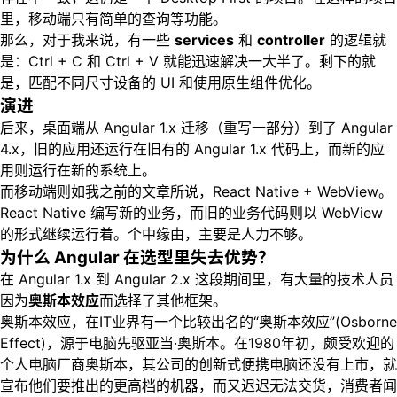
里，移动端只有简单的查询等功能。
那么，对于我来说，有一些
services
和
controller
的逻辑就
是：Ctrl + C 和 Ctrl + V 就能迅速解决一大半了。剩下的就
是，匹配不同尺寸设备的 UI 和使用原生组件优化。
演进
后来，桌面端从 Angular 1.x 迁移（重写一部分）到了 Angular
4.x，旧的应用还运行在旧有的 Angular 1.x 代码上，而新的应
用则运行在新的系统上。
而移动端则如我之前的文章所说，React Native + WebView。
React Native 编写新的业务，而旧的业务代码则以 WebView
的形式继续运行着。个中缘由，主要是人力不够。
为什么 Angular 在选型里失去优势？
在 Angular 1.x 到 Angular 2.x 这段期间里，有大量的技术人员
因为
奥斯本效应
而选择了其他框架。
奥斯本效应，在IT业界有一个比较出名的“奥斯本效应”(Osborne
Effect)，源于电脑先驱亚当·奥斯本。在1980年初，颇受欢迎的
个人电脑厂商奥斯本，其公司的创新式便携电脑还没有上市，就
宣布他们要推出的更高档的机器，而又迟迟无法交货，消费者闻