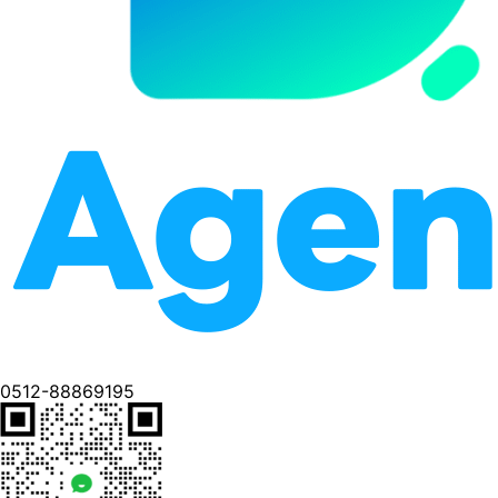
0512-88869195