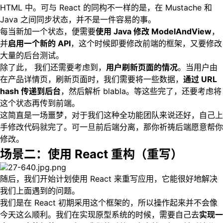
HTML 中。可与 React 的同构不一样的是，在 Mustache 和
Java 之间同步状态，并不是一件容易的事。
每当新加一个状态，便需要
使用 Java 修改 ModelAndView
，
并
启用一个新的 API
，这个时候即要修改前端的框架，又要修改
大量的后台测试。
除了此， 我们还需要考虑到，
用户刷新页面的情况
。当用户由
在产品详情页，刷新页面时，我们需要将一些数据，
通过 URL
hash 传递到后台
，然后解析 blabla。等这些完了，还要考虑将
这个状态再传到前端。
这简直是一场噩梦，对于我们这种全功能团队来说还好，自己上
手修改代码就完了。可一旦前后端分离，那你祈祷后端愿意帮你
修改。
场景二：使用 React 重构（重写）
随后，我们开始计划使用 React 来重写应用，它能很好地解决
我们上面遇到的问题。
我们是在 React 初期采用这个框架的，所以操作起来并不会像
今天这么顺利。我们在实现原型系统的时候，需要自己去
实现一