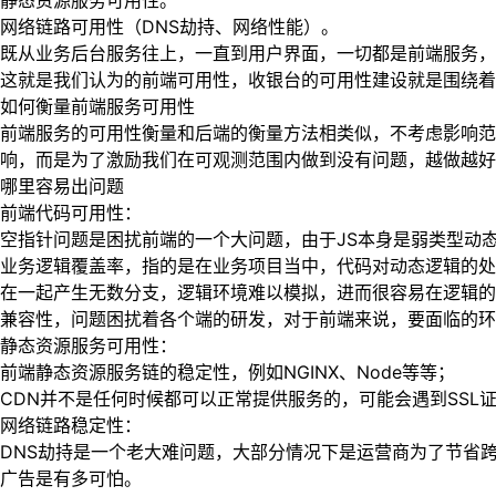
静态资源服务可用性。
网络链路可用性（DNS劫持、网络性能）。
既从业务后台服务往上，一直到用户界面，一切都是前端服务，
这就是我们认为的前端可用性，收银台的可用性建设就是围绕着
如何衡量前端服务可用性
前端服务的可用性衡量和后端的衡量方法相类似，不考虑影响范
响，而是为了激励我们在可观测范围内做到没有问题，越做越好
哪里容易出问题
前端代码可用性：
空指针问题是困扰前端的一个大问题，由于JS本身是弱类型动
业务逻辑覆盖率，指的是在业务项目当中，代码对动态逻辑的处
在一起产生无数分支，逻辑环境难以模拟，进而很容易在逻辑的
兼容性，问题困扰着各个端的研发，对于前端来说，要面临的环境更
静态资源服务可用性：
前端静态资源服务链的稳定性，例如NGINX、Node等等；
CDN并不是任何时候都可以正常提供服务的，可能会遇到SSL
网络链路稳定性：
DNS劫持是一个老大难问题，大部分情况下是运营商为了节省
广告是有多可怕。