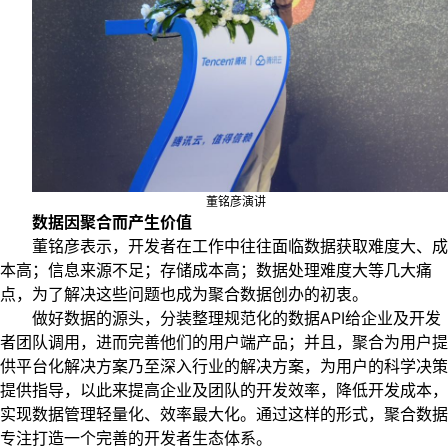
董铭彦演讲
数据因聚合而产生价值
董铭彦表示，开发者在工作中往往面临数据获取难度大、成
本高；信息来源不足；存储成本高；数据处理难度大等几大痛
点，为了解决这些问题也成为聚合数据创办的初衷。
做好数据的源头，分装整理规范化的数据API给企业及开发
者团队调用，进而完善他们的用户端产品；并且，聚合为用户提
供平台化解决方案乃至深入行业的解决方案，为用户的科学决策
提供指导，以此来提高企业及团队的开发效率，降低开发成本，
实现数据管理轻量化、效率最大化。通过这样的形式，聚合数据
专注打造一个完善的开发者生态体系。