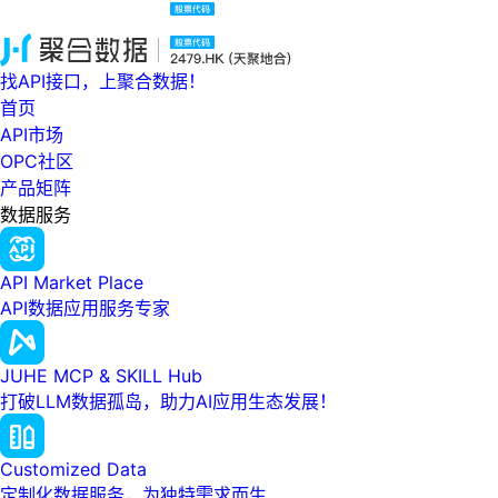
找API接口，上聚合数据！
首页
API市场
OPC社区
产品矩阵
数据服务
API Market Place
API数据应用服务专家
JUHE MCP & SKILL Hub
打破LLM数据孤岛，助力AI应用生态发展！
Customized Data
定制化数据服务，为独特需求而生