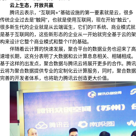
云上生态，开放共赢
腾讯云表示，“互联网+”基础设施的第一要素就是云，很多
传统企业过去是“触网”，也就是使用互联网，现在开始“触云”，
很多新生代的企业就是从云端诞生，它们的IT系统、商业模式就
是基于互联网的，这些新形态的企业从一开始就完全基于云的架
构来设计它整个商业模式和整个IT的基础。
伴随着云计算的快速发展，聚合平台的数据业务也迎来了高
速增长期，这充分表明了大数据和云计算息息相关、相辅相成。
基于这样的出发点，聚合数据与腾讯云将展开更多的合作。腾讯
云将为聚合数据提供专业的定制化云计算服务，同时，聚合数据
完善的开发者体系，也将助力腾讯云创造更大价值。