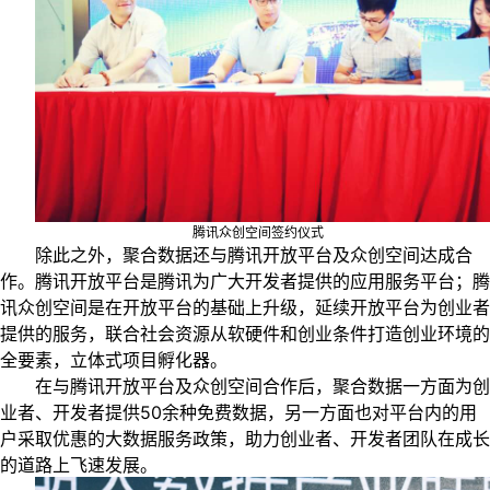
腾讯众创空间签约仪式
除此之外，聚合数据还与腾讯开放平台及众创空间达成合
作。腾讯开放平台是腾讯为广大开发者提供的应用服务平台；腾
讯众创空间是在开放平台的基础上升级，延续开放平台为创业者
提供的服务，联合社会资源从软硬件和创业条件打造创业环境的
全要素，立体式项目孵化器。
在与腾讯开放平台及众创空间合作后，聚合数据一方面为创
业者、开发者提供50余种免费数据，另一方面也对平台内的用
户采取优惠的大数据服务政策，助力创业者、开发者团队在成长
的道路上飞速发展。