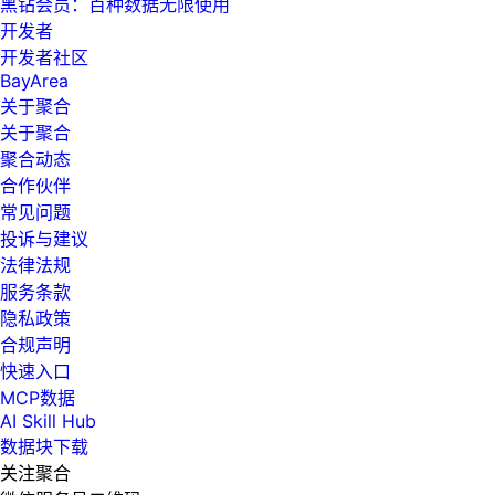
黑钻会员：百种数据无限使用
开发者
开发者社区
BayArea
关于聚合
关于聚合
聚合动态
合作伙伴
常见问题
投诉与建议
法律法规
服务条款
隐私政策
合规声明
快速入口
MCP数据
AI Skill Hub
数据块下载
关注聚合