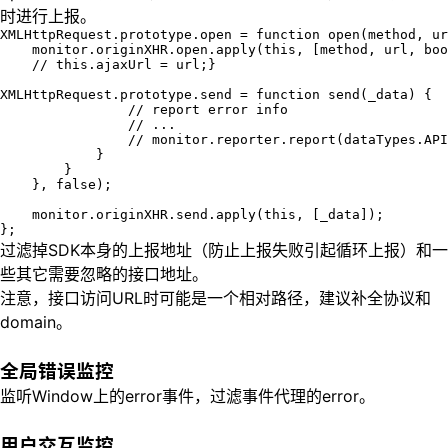
时进行上报。
XMLHttpRequest.prototype.open = 
function
open
(
method, ur
    monitor.originXHR.open.apply(
this
, [method, url, boo
// this.ajaxUrl = url;
}

XMLHttpRequest.prototype.send = 
function
send
(
_data
) 
{  
// report error info
// ...
// monitor.reporter.report(dataTypes.API
            }

        }

    }, 
false
);

    monitor.originXHR.send.apply(
this
, [_data]);

};
过滤掉SDK本身的上报地址（防止上报失败引起循环上报）和一
些其它需要忽略的接口地址。
注意，接口访问URL时可能是一个相对路径，建议补全协议和
domain。
全局错误监控
监听Window上的error事件，过滤事件代理的error。
用户交互监控