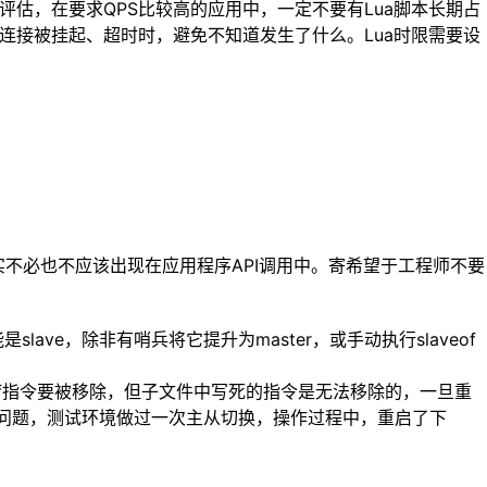
、评估，在要求QPS比较高的应用中，一定不要有Lua脚本长期占
能在大量连接被挂起、超时时，避免不知道发生了什么。Lua时限需要设
令其实不必也不应该出现在应用程序API调用中。寄希望于工程师不要
ave，除非有哨兵将它提升为master，或手动执行slaveof
veof指令要被移除，但子文件中写死的指令是无法移除的，一旦重
到过问题，测试环境做过一次主从切换，操作过程中，重启了下