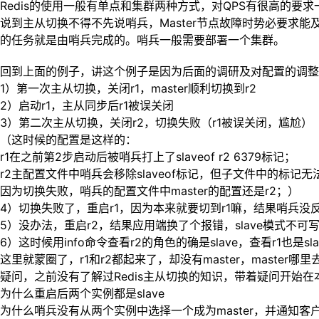
Redis的使用一般有单点和集群两种方式，对QPS有很高的
说到主从切换不得不先说哨兵，Master节点故障时势必要求能及
的任务就是由哨兵完成的。哨兵一般需要部署一个集群。
回到上面的例子，讲这个例子是因为后面的调研及对配置的调整
1）第一次主从切换，关闭r1，master顺利切换到r2
2）启动r1，主从同步后r1被误关闭
3）第二次主从切换，关闭r2，切换失败（r1被误关闭，尴尬）
（这时候的配置是这样的：
r1在之前第2步启动后被哨兵打上了slaveof r2 6379标记；
r2主配置文件中哨兵会移除slaveof标记，但子文件中的标记无
因为切换失败，哨兵的配置文件中master的配置还是r2；）
4）切换失败了，重启r1，因为本来就要切到r1嘛，结果哨兵
5）没办法，重启r2，结果应用端换了个报错，slave模式不可写
6）这时候用info命令查看r2的角色的确是slave，查看r1也是sla
这里就蒙圈了，r1和r2都起来了，却没有master，master哪
疑问，之前没有了解过Redis主从切换的知识，带着疑问开始
为什么重启后两个实例都是slave
为什么哨兵没有从两个实例中选择一个成为master，并通知客