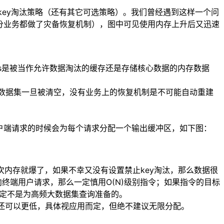
使用lru的key淘汰策略（还有其它可选策略）。我们曾经遇到这样一个问
大部分业务都做了灾备恢复机制），图中可见使用内存上升后又迅速
dis是被当作允许数据淘汰的缓存还是存储核心数据的内存数据
结构的数据集一旦被清空，没有业务上的恢复机制是不可能自动重建
处理客户端请求的时候会为每个请求分配一个输出缓冲区，如下图：
次内存就爆了，如果不幸又没有设置禁止key淘汰，那么数据很
或直接面向终端用户请求，那么一定慎用O(N)级别指令；如果指令的目标
计注定不是为高频大数据集查询准备的。
已经足够高了，还可以更低，具体视应用而定，但绝不建议无限分配。