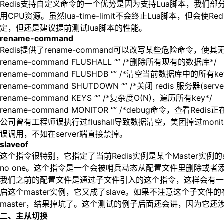
Redis支持自定义命令的一个优势是因为支持Lua脚本，我们
用CPU资源。虽然lua-time-limit不会终止Lua脚本，
定，但还是建议提前测试lua脚本的性能。
rename-command
Redis提供了rename-command可以改写某些危险命令
rename-command FLUSHALL “” /*删除所有现有的数据库*/
rename-command FLUSHDB “” /*清空当前数据库中的所有ke
rename-command SHUTDOWN “” /*关闭 redis 服务器(server
rename-command KEYS “” /*复杂度O(N)，遍历所有key*/
rename-command MONITOR “” /*debug命令，查看Redi
公司曾有工程师误执行过flushall导致数据清空，美团掉过mo
误调用，不如在server端直接禁掉。
slaveof
这个指令很特别，它指定了当前Redis实例是某个Master实例的
no one。这个指令是一个会被哨兵动态从配置文件里删除或
我们之前的配置文件是通过子文件引入的这个指令，这样会有一个问
启这个master实例，它又成了slave。如果不注意这个
master，结果掉坑了。这个测试的例子后面还会讲，因为它还
二、主从切换