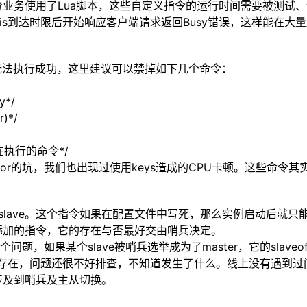
部分业务使用了Lua脚本，这些自定义指令的运行时间需要被测试
但会使Redis到达时限后开始响应客户端请求返回Busy错误，这样
，使其无法执行成功，这里建议可以禁掉如下几个命令：
y*/
)*/
s正在执行的命令*/
nitor的坑，我们也出现过使用keys造成的CPU卡顿。这些命
slave。这个指令如果在配置文件中写死，那么实例启动后就只能是sl
者添加的指令，它的存在与否最好交由哨兵决定。
题，如果某个slave被哨兵选举成为了master，它的sla
子文件的存在，问题还很不好排查，不知道发生了什么。线上没有遇
涉及到哨兵及主从切换。