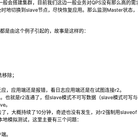
要求一般会搭建集群，目前我们这边一般业务对QPS没有那么高的
时地切换到slave节点，尽快恢复应用。那么监测Master状态
都是由这个例子引起的，故事是这样的：
法移除；
没反应，应用端还是报错，看日志应用端还是在试图连接r2。
。也就是r2连通了，但slave模式不可写数据（slave模式可写
ve。
里去了，大概持续了10分钟，奇迹也没有发生，对r2强制用slaveo
在本地模拟测试，这里主要有三个问题：
户端。