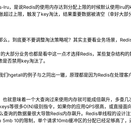
allkeys-lru，是说Redis的使用内存达到分配上限的时候默认
用内存膨胀超过上限，触发了key淘汰，结果重要数据被清空（幸好
淘汰。那么，到底要不要调整淘汰策略呢？其实主要看业务场景，Re
，当前的大部分业务也都是看中这一点才选择Redis，某些复杂
虑是否禁用key淘汰了。
我们hgetall的例子与之同出一辙，原理都是因为Redis在
间，也就意味着一个大查询过来使用内存就可能成倍飙升，多查几
mbers、keys等很多O(N)级别指令，如果你的应用QPS很高，
查询的数据量很大导致Redis内存飙升。Redis单线程的设
 normal 10mb 5mb 10的限制，单个请求10mb缓冲区的分配