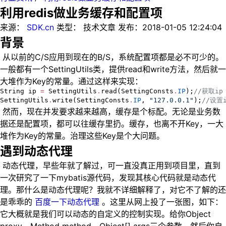
利用redis做业务缓存和配置项
来源：
SDK.cn
类型：
技术文章
发布：
2018-01-05 12:24:04
背景
​ 从以前的C/S应用到现在的B/S，系统配置项都是必不可少的。
一般都有一个SettingUtils类，提供read和write方法，然后就一
大堆作为Key的常量。通过这样来实现：
String
 ip 
=
SettingUtils
.
read(
SettingConsts
.
IP
);
//
获取ip
SettingUtils
.
write(
SettingConsts
.
IP
, 
"
127.0.0.1
"
);
//
设置i
​ 然而，现在并发要求越来越高，缓存是个标配。无论是业务数
据还是配置项，都可以往缓存里扔。缓存，也离不开Key，一大
堆作为Key的常量。治理这些Key是个大问题。
遇到动态代理
​ 动态代理，早些年就了解过，可一直没真正用到项目里，直到
一次研究了一下mybatis源代码，发现其核心代码就是动态代
理。那什么是动态代理呢？我就不详细解释了，对它不了解的还
是乖乖的
百度一下动态代理
。这里从网上投了一张图，如下：
它大概就是我们可以动态的自定义的控制实现。给你Object