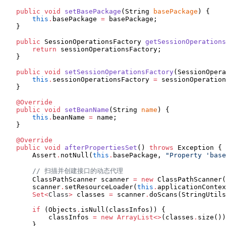
public
void
setBasePackage
(
String
basePackage
) {

this
.
basePackage 
=
 basePackage;

    }

public
SessionOperationsFactory
getSessionOperations
return
 sessionOperationsFactory;

    }

public
void
setSessionOperationsFactory
(
SessionOpera
this
.
sessionOperationsFactory 
=
 sessionOperation
    }

@Override
public
void
setBeanName
(
String
name
) {

this
.
beanName 
=
 name;

    }

@Override
public
void
afterPropertiesSet
() 
throws
Exception
 {

Assert
.
notNull(
this
.
basePackage, 
"
Property 'base
//
 扫描并创建接口的动态代理
ClassPathScanner
 scanner 
=
new
ClassPathScanner
(
        scanner
.
setResourceLoader(
this
.
applicationContex
Set<
Class
>
 classes 
=
 scanner
.
doScans(
StringUtils
if
 (
Objects
.
isNull(classInfos)) {

            classInfos 
=
new
ArrayList<>
(classes
.
size())
        }
