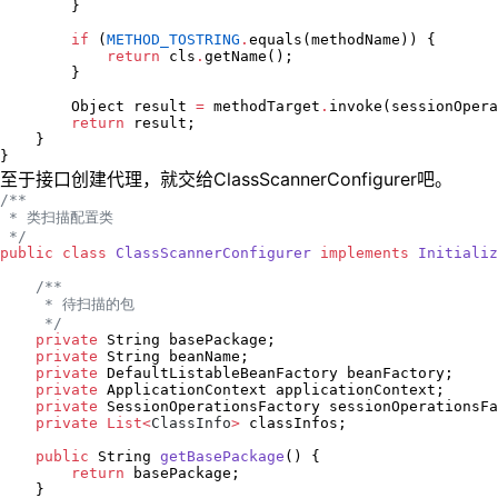
        }

if
 (
METHOD_TOSTRING
.
equals(methodName)) {

return
 cls
.
getName();

        }

Object
 result 
=
 methodTarget
.
invoke(sessionOpera
return
 result;

    }

}
至于接口创建代理，就交给ClassScannerConfigurer吧。
/*
*
 * 类扫描配置类
*/
public
class
ClassScannerConfigurer
implements
Initializ
/*
*
     * 待扫描的包
*/
private
String
 basePackage;

private
String
 beanName;

private
DefaultListableBeanFactory
 beanFactory;

private
ApplicationContext
 applicationContext;

private
SessionOperationsFactory
 sessionOperationsFa
private
List<
ClassInfo
>
 classInfos;

public
String
getBasePackage
() {

return
 basePackage;

    }
