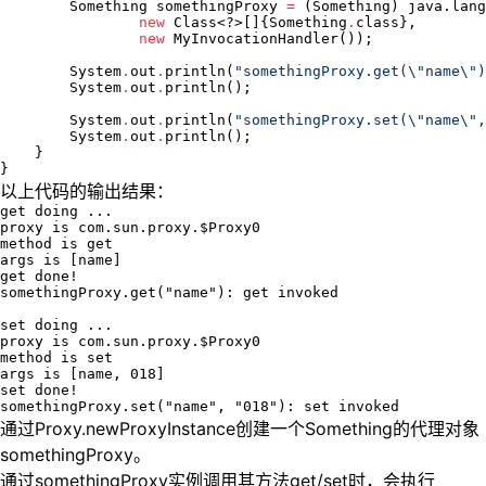
Something
 somethingProxy 
=
 (
Something
) 
java.lang
new
 Class<?>[]{
Something
.
class},

new
MyInvocationHandler
());

System
.
out
.
println(
"
somethingProxy.get(
\"
name
\"
)
System
.
out
.
println();

System
.
out
.
println(
"
somethingProxy.set(
\"
name
\"
,
System
.
out
.
println();

    }

}
以上代码的输出结果：
get doing ...

proxy is com.sun.proxy.$Proxy0

method is get

args is [name]

get done!

somethingProxy.get("name"): get invoked

set doing ...

proxy is com.sun.proxy.$Proxy0

method is set

args is [name, 018]

set done!

通过Proxy.newProxyInstance创建一个Something的代理对象
somethingProxy。
通过somethingProxy实例调用其方法get/set时，会执行