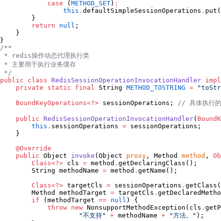
case
 (
METHOD_SET
)
:
this
.
defaultSimpleSessionOperations
.
put(
        }

return
null
;

    }

}
/*
*
 * redis操作动态代理执行类
 * 主要用于执行业务缓存
*/
public
class
RedisSessionOperationInvocationHandler
impl
private
static
final
String
METHOD_TOSTRING
=
"
toStr
BoundKeyOperations<?>
 sessionOperations; 
//
 具体执行的
public
RedisSessionOperationInvocationHandler
(
BoundK
this
.
sessionOperations 
=
 sessionOperations;

    }

@Override
public
Object
invoke
(
Object
proxy
, 
Method
method
, 
Ob
Class<?>
 cls 
=
 method
.
getDeclaringClass();

String
 methodName 
=
 method
.
getName();

Class<?>
 targetCls 
=
 sessionOperations
.
getClass(
Method
 methodTarget 
=
 targetCls
.
getDeclaredMetho
if
 (methodTarget 
==
null
) {

throw
new
NonsupportMethodException
(cls
.
getP
"
不支持
"
+
 methodName 
+
"
方法。
"
);
