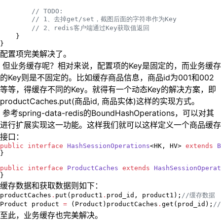
//
 TODO: 
//
 1、去掉get/set，截图后面的字符串作为Key
//
 2、redis客户端通过Key获取值返回
    }

}
配置项完美解决了。
​ 但业务缓存呢？相对来说，配置项的Key是固定的，而业务缓存
的Key则是不固定的。比如缓存商品信息，商品id为001和002
等等，得缓存不同的Key。就得有一个动态Key的解决方案，即
productCaches.put(商品id, 商品实体)这样的实现方式。
​ 参考spring-data-redis的BoundHashOperations，可以对其
进行扩展实现这一功能。这样我们就可以这样定义一个商品缓存
接口：
public
interface
HashSessionOperations
<HK, HV> 
extends
B
}

public
interface
ProductCaches
extends
HashSessionOperat
}
缓存数据和获取数据则如下：
productCaches
.
put(product1
.
prod_id, product1);
//
缓存数据
Product
 product 
=
 (
Product
)productCaches
.
get(prod_id);
//
至此，业务缓存也完美解决。