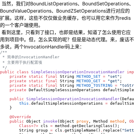
​ 当然，我们对BoundListOperations、BoundSetOperations、
BoundValueOperations、BoundZSetOperations进行对应的
扩展。这样，这些不仅仅做业务缓存，也可以用它来作为redis
的一个客户端使用。
​ 看到这里，只看到了接口，也即是结果，知道了怎么使用它应
用到项目中。但，怎么实现的呢？但是是动态代理。来，废话不
多说，两个InvocationHandler码上来：
/*
*
 * 简单的InvocationHandler
 * 主要用于执行配置项
*/
public
class
SimpleSessionOperationInvocationHandler
imp
private
static
final
String
METHOD_SET
=
"
set
"
;

private
static
final
String
METHOD_GET
=
"
get
"
;

private
static
final
String
METHOD_TOSTRING
=
"
toStr
private
DefaultSimpleSessionOperations
 defaultSimple
public
SimpleSessionOperationInvocationHandler
(
Defau
this
.
defaultSimpleSessionOperations 
=
 defaultSim
    }

@Override
public
Object
invoke
(
Object
proxy
, 
Method
method
, 
Ob
Class<?>
 cls 
=
 method
.
getDeclaringClass();

String
 group 
=
 cls
.
getSimpleName()
.
replace(
"
Sett