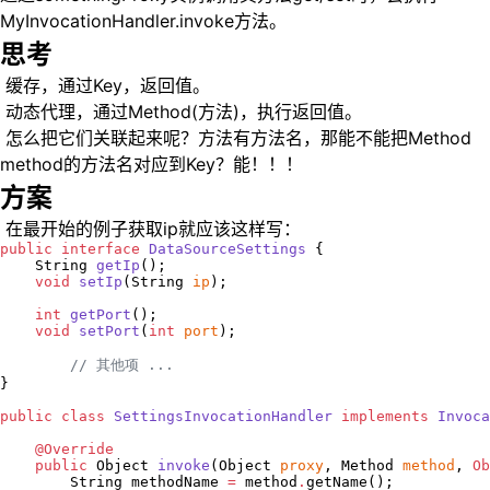
MyInvocationHandler.invoke方法。
思考
​ 缓存，通过Key，返回值。
​ 动态代理，通过Method(方法)，执行返回值。
​ 怎么把它们关联起来呢？方法有方法名，那能不能把Method
method的方法名对应到Key？能！！！
方案
​ 在最开始的例子获取ip就应该这样写：
public
interface
DataSourceSettings
 {

String
getIp
();

void
setIp
(
String
ip
);

int
getPort
();

void
setPort
(
int
port
);

//
 其他项 ...
}

public
class
SettingsInvocationHandler
implements
Invoca
@Override
public
Object
invoke
(
Object
proxy
, 
Method
method
, 
Ob
String
 methodName 
=
 method
.
getName();
