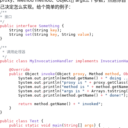
proxy、Method method、Object[] args三个参数，然后你自
己决定怎么实现。给个简单的例子：
/*
*
* 接口
*/
public
interface
Something
 {

String
get
(
String
key
);

String
set
(
String
key
, 
String
value
);

}

/*
*
 * 调用处理器
*/
public
class
MyInvocationHandler
implements
InvocationHa
@Override
public
Object
invoke
(
Object
proxy
, 
Method
method
, 
Ob
System
.
out
.
println(method
.
getName() 
+
"
 doing ..
System
.
out
.
println(
"
proxy is 
"
+
 proxy
.
getClass(
System
.
out
.
println(
"
method is 
"
+
 method
.
getName
System
.
out
.
println(
"
args is 
"
+
Arrays
.
toString(
System
.
out
.
println(method
.
getName() 
+
"
 done!
"
);

return
 method
.
getName() 
+
"
 invoked
"
;

    }

}

public
class
Test
 {

public
static
void
main
(
String
[] 
args
) {
