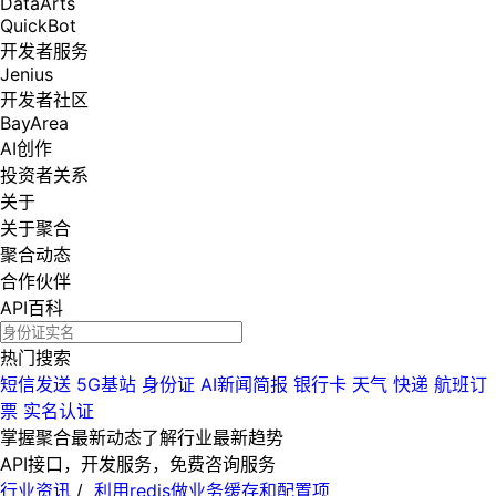
DataArts
QuickBot
开发者服务
Jenius
开发者社区
BayArea
AI创作
投资者关系
关于
关于聚合
聚合动态
合作伙伴
API百科
热门搜索
短信发送
5G基站
身份证
AI新闻简报
银行卡
天气
快递
航班订
票
实名认证
掌握聚合最新动态
了解行业最新趋势
API接口，开发服务，免费咨询服务
行业资讯
/
利用redis做业务缓存和配置项