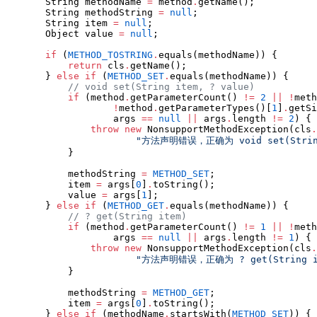
String
 methodName 
=
 method
.
getName();

String
 methodString 
=
null
;

String
 item 
=
null
;

Object
 value 
=
null
;

if
 (
METHOD_TOSTRING
.
equals(methodName)) {

return
 cls
.
getName();

        } 
else
if
 (
METHOD_SET
.
equals(methodName)) {

//
 void set(String item, ? value)
if
 (method
.
getParameterCount() 
!=
2
||
!
meth
!
method
.
getParameterTypes()[
1
]
.
getSi
                    args 
==
null
||
 args
.
length 
!=
2
) {

throw
new
NonsupportMethodException
(cls
.
"
方法声明错误，正确为 void set(String
            }

            methodString 
=
METHOD_SET
;

            item 
=
 args[
0
]
.
toString();

            value 
=
 args[
1
];

        } 
else
if
 (
METHOD_GET
.
equals(methodName)) {

//
 ? get(String item)
if
 (method
.
getParameterCount() 
!=
1
||
!
meth
                    args 
==
null
||
 args
.
length 
!=
1
) {

throw
new
NonsupportMethodException
(cls
.
"
方法声明错误，正确为 ? get(String i
            }

            methodString 
=
METHOD_GET
;

            item 
=
 args[
0
]
.
toString();

        } 
else
if
 (methodName
.
startsWith(
METHOD_SET
)) {
