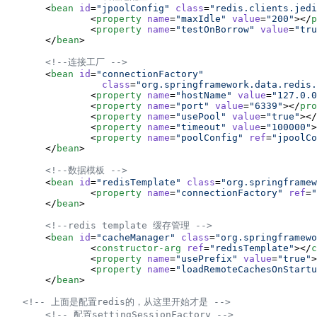
	<
bean
id
=
"
jpoolConfig
"
class
=
"
redis.clients.jedi
		<
property
name
=
"
maxIdle
"
value
=
"
200
"
></
p
		<
property
name
=
"
testOnBorrow
"
value
=
"
tru
	</
bean
>

<!--
连接工厂 
-->
	<
bean
id
=
"
connectionFactory
"
class
=
"
org.springframework.data.redis.
		<
property
name
=
"
hostName
"
value
=
"
127.0.0
		<
property
name
=
"
port
"
value
=
"
6339
"
></
pro
		<
property
name
=
"
usePool
"
value
=
"
true
"
></
		<
property
name
=
"
timeout
"
value
=
"
100000
"
>
		<
property
name
=
"
poolConfig
"
ref
=
"
jpoolCo
	</
bean
>

<!--
数据模板 
-->
	<
bean
id
=
"
redisTemplate
"
class
=
"
org.springframe
		<
property
name
=
"
connectionFactory
"
ref
=
"
	</
bean
>

<!--
redis template 缓存管理 
-->
	<
bean
id
=
"
cacheManager
"
class
=
"
org.springframewo
		<
constructor-arg
ref
=
"
redisTemplate
"
></
c
		<
property
name
=
"
usePrefix
"
value
=
"
true
"
>
		<
property
name
=
"
loadRemoteCachesOnStartu
	</
bean
>

<!--
 上面是配置redis的，从这里开始才是 
-->
<!--
 配置settingSessionFactory 
-->