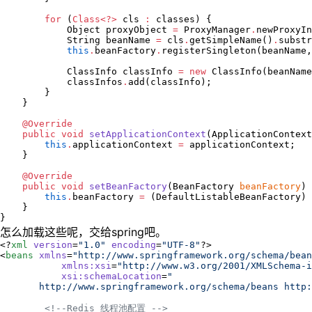
for
 (
Class<?>
 cls 
:
 classes) {

Object
 proxyObject 
=
ProxyManager
.
newProxyIn
String
 beanName 
=
 cls
.
getSimpleName()
.
substr
this
.
beanFactory
.
registerSingleton(beanName,
ClassInfo
 classInfo 
=
new
ClassInfo
(beanName
            classInfos
.
add(classInfo);

        }

    }

@Override
public
void
setApplicationContext
(
ApplicationContext
this
.
applicationContext 
=
 applicationContext;

    }

@Override
public
void
setBeanFactory
(
BeanFactory
beanFactory
) 
this
.
beanFactory 
=
 (
DefaultListableBeanFactory
) 
    }

}
怎么加载这些呢，交给spring吧。
<?
xml
 version
=
"
1.0
"
 encoding
=
"
UTF-8
"
?>

<
beans
xmlns
=
"
http://www.springframework.org/schema/bean
xmlns
:
xsi
=
"
http://www.w3.org/2001/XMLSchema-i
xsi
:
schemaLocation
=
"
       http://www.springframework.org/schema/beans http
<!--
Redis 线程池配置 
-->