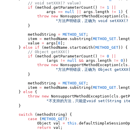
//
 void setXXX(? value)
if
 (method
.
getParameterCount() 
!=
1
||
                    args 
==
null
||
 args
.
length 
!=
1
) {

throw
new
NonsupportMethodException
(cls
.
"
方法声明错误，正确为 void setXXX(? 
            }

            methodString 
=
METHOD_SET
;

            item 
=
 methodName
.
substring(
METHOD_SET
.
lengt
            value 
=
 args[
0
];

        } 
else
if
 (methodName
.
startsWith(
METHOD_GET
)) {

//
 Object getXXX()
if
 (method
.
getParameterCount() 
!=
0
||
                    (args 
!=
null
&&
 args
.
length 
!=
0
)) 
throw
new
NonsupportMethodException
(cls
.
"
方法声明错误，正确为 Object getXXX
            }

            methodString 
=
METHOD_GET
;

            item 
=
 methodName
.
substring(
METHOD_GET
.
lengt
        } 
else
 {

throw
new
NonsupportMethodException
(cls
.
getP
"
不支持的方法，只能是void set(String item,
        }

switch
 (methodString) {

case
 (
METHOD_GET
)
:
Object
 val 
=
this
.
defaultSimpleSessionOp
return
 val;
