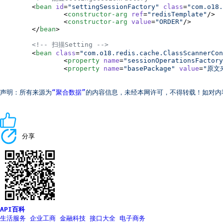
	<
bean
id
=
"
settingSessionFactory
"
class
=
"
com.o18.
		<
constructor-arg
ref
=
"
redisTemplate
"
/>

		<
constructor-arg
value
=
"
ORDER
"
/>

	</
bean
>

<!--
 扫描Setting 
-->
	<
bean
class
=
"
com.o18.redis.cache.ClassScannerCon
		<
property
name
=
"
sessionOperationsFactory
		<
property
name
=
"
basePackage
"
value
=
"
原文
声明：所有来源为
“聚合数据”
的内容信息，未经本网许可，不得转载！如对内容有异
分享
API百科
生活服务
企业工商
金融科技
接口大全
电子商务