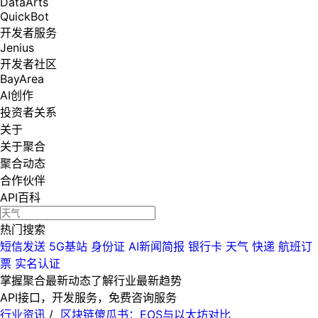
DataArts
QuickBot
开发者服务
Jenius
开发者社区
BayArea
AI创作
投资者关系
关于
关于聚合
聚合动态
合作伙伴
API百科
热门搜索
短信发送
5G基站
身份证
AI新闻简报
银行卡
天气
快递
航班订
票
实名认证
掌握聚合最新动态
了解行业最新趋势
API接口，开发服务，免费咨询服务
行业资讯
/
区块链傻瓜书：EOS与以太坊对比