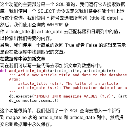
这个功能的主要部分是一个 SQL 查询，我们运行它去搜索数据
库。我们使用一个 SELECT 命令去定义我们将要在哪个列上运
行这个查询。我们使用 * 符号去选取所有列（title 和 date）。
然后，我们使用查询的 WHERE 条
件 article_title 和 article_date 去匹配标题和日期列中的值，
以检索出我们需要的内容。
最后，我们使用一个简单的返回 True 或者 False 的逻辑来表示
是否在数据库中找到匹配的文章。
在数据库中添加新文章
现在我们可以写一些代码去添加新文章到数据库中。
def
add_article_to_db
(article_title, article_date)
:
""" Add a new article title and date to the database

    Args:

        article_title (str): The title of an article

        article_date (str): The publication date of an a
    """
    db.execute(
"INSERT INTO magazine VALUES (?,?)"
, (art
    db_connection.commit()

这个功能很简单，我们使用了一个 SQL 查询去插入一个新行
到 magazine 表的 article_title 和 article_date 列中。然后提
交它到数据库中永久保存。