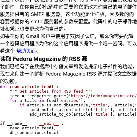
子邮件，在你自己的代码中你需要将它更改为你自己的电子邮件
服务提供者的 SMTP 服务器。这个功能是个样板，大多数的内
容要根据你的 smtp 服务器的参数来配置。代码中的电子邮件地
址和凭证也要更改为你自己的。
如果在你的 Gmail 帐户中使用了双因子认证，那么你需要配置
一个密码应用程序为你的这个应用程序提供一个唯一密码。可以
看这个
帮助页面
。
读取 Fedora Magazine 的 RSS 源
我们已经有了在数据库中存储文章和发送提示电子邮件的功能，
现在来创建一个解析 Fedora Magazine RSS 源并提取文章数据
的功能。
def
read_article_feed
()
:
""" Get articles from RSS feed """
    feed = feedparser.parse(
'https://fedoramagazine.org/
for
 article 
in
 feed[
'entries'
]:

if
 article_is_not_db(article[
'title'
], article[
'
            send_notification(article[
'title'
], article[
            add_article_to_db(article[
'title'
], article[
if
 __name__ == 
'__main__'
:

    read_article_feed()

    db_connection.close()
