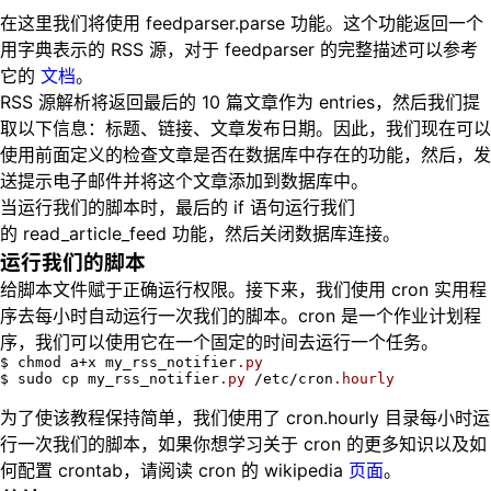
在这里我们将使用 feedparser.parse 功能。这个功能返回一个
用字典表示的 RSS 源，对于 feedparser 的完整描述可以参考
它的
文档
。
RSS 源解析将返回最后的 10 篇文章作为 entries，然后我们提
取以下信息：标题、链接、文章发布日期。因此，我们现在可以
使用前面定义的检查文章是否在数据库中存在的功能，然后，发
送提示电子邮件并将这个文章添加到数据库中。
当运行我们的脚本时，最后的 if 语句运行我们
的 read_article_feed 功能，然后关闭数据库连接。
运行我们的脚本
给脚本文件赋于正确运行权限。接下来，我们使用 cron 实用程
序去每小时自动运行一次我们的脚本。cron 是一个作业计划程
序，我们可以使用它在一个固定的时间去运行一个任务。
$ chmod a+x my_rss_notifier
.py
$ sudo cp my_rss_notifier
.py
 /etc/cron
.hourly
为了使该教程保持简单，我们使用了 cron.hourly 目录每小时运
行一次我们的脚本，如果你想学习关于 cron 的更多知识以及如
何配置 crontab，请阅读 cron 的 wikipedia
页面
。