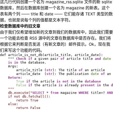
这几行代码创建一个名为 magazine_rss.sqlite 文件的新 sqlite
数据库，然后在数据库创建一个名为 magazine 的新表。这个
表有两个列 —— title 和 date —— 它们能存诸 TEXT 类型的数
据，也就是说每个列的值都是文本字符。
检查数据库中的旧文章
由于我们仅希望增加新的文章到我们的数据库中，因此我们需要
一个功能去检查 RSS 源中的文章在数据库中是否存在。我们将
根据它来判断是否发送（有新文章的）邮件提示。Ok，现在我
们来写这个功能的代码。
def article_is_not_db(article_title, article_date):

    """ 
Check
if
 a given pair 
of
 article title 
and
date
is
in
 the database.

    Args:

        article_title (
str
): The title 
of
 an article

        article_date  (
str
): The publication 
date
of
 an 
Return
:

True
if
 the article 
is
not
in
 the 
database
False
if
 the article 
is
 already 
present
in
 the 
d
"""

    db.execute("
SELECT
 * 
from
 magazine 
WHERE
 title=? 
AND
    if not db.fetchall():

        return True

    else:

        return False
