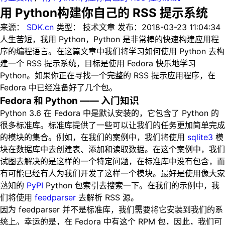
用 Python构建你自己的 RSS 提示系统
来源：
SDK.cn
类型：
技术文章
发布：
2018-03-23 11:04:34
人生苦短，我用 Python，Python 是非常棒的快速构建应用程
序的编程语言。在这篇文章中我们将学习如何使用 Python 去构
建一个 RSS 提示系统，目标是使用 Fedora 快乐地学习
Python。如果你正在寻找一个完整的 RSS 提示应用程序，在
Fedora 中已经准备好了几个包。
Fedora 和 Python —— 入门知识
Python 3.6 在 Fedora 中是默认安装的，它包含了 Python 的
很多标准库。标准库提供了一些可以让我们的任务更加简单完成
的模块的集合。例如，在我们的案例中，我们将使用
sqlite3
模
块在数据库中去创建表、添加和读取数据。在这个案例中，我们
试图去解决的是这样的一个特定问题，在标准库中没有包含，而
有可能已经有人为我们开发了这样一个模块。最好是使用像大家
熟知的
PyPI
Python 包索引去搜索一下。在我们的示例中，我
们将使用
feedparser
去解析 RSS 源。
因为 feedparser 并不是标准库，我们需要将它安装到我们的系
统上。幸运的是，在 Fedora 中有这个 RPM 包，因此，我们可