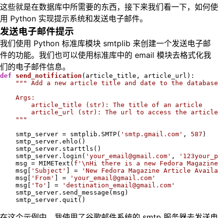
这些就是在数据库中所需要的东西，接下来我们看一下，如何使
用 Python 实现提示系统和发送电子邮件。
发送电子邮件提示
我们使用 Python 标准库模块 smtplib 来创建一个发送电子邮
件的功能。我们也可以使用标准库中的 email 模块去格式化我
们的电子邮件信息。
def
send_notification
(article_title, article_url)
:
""" Add a new article title and date to the database

    Args:

        article_title (str): The title of an article

        article_url (str): The url to access the article

    """
    smtp_server = smtplib.SMTP(
'smtp.gmail.com'
, 
587
)

    smtp_server.ehlo()

    smtp_server.starttls()

    smtp_server.login(
'your_email@gmail.com'
, 
'123your_p
    msg = MIMEText(
f'\nHi there is a new Fedora Magazine
    msg[
'Subject'
] = 
'New Fedora Magazine Article Availa
    msg[
'From'
] = 
'your_email@gmail.com'
    msg[
'To'
] = 
'destination_email@gmail.com'
    smtp_server.send_message(msg)

    smtp_server.quit()

在这个示例中，我使用了谷歌邮件系统的 smtp 服务器去发送电