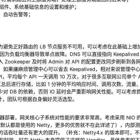
PI、组件、系统基础信息的设置和维护；
报表、自动告警等；
为避免正好路由的 LB 节点服务不可用，可以考虑在此基础上增加 Keep
而避免因为负载均衡器导致单点故障。DNS 可以直接指向 Keepalived
keeper 及时将 Admin 对 API 的配置更改同步刷新到
果嫌麻烦管理中心可以省去 Keepalived，相对来说管理
I，平均每个 API 一天调用 10 万次，对于很多互联网公司单个
汇总后进行存储，比如 1 分钟的平均响应时间、调用次数、流量
B 的依赖，否则 IO 延时会严重影响网关性能。可以考虑首次访问
略不计，团队可根据自身偏好灵活选型。
器部署，网关核心子系统对性能的要求非常高，考虑采用 NIO 的网络
lux 默认都是使用的 Netty，更多的优势就不在此详述了），内部测试
高的话吞吐量还有更大的提升。（补充：Netty4.x 的版本即可