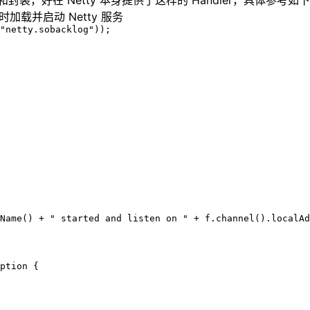
解析和封装，好在 Netty 本身提供了这样的 Handler，具体参考如
同时加载并启动 Netty 服务
"netty.sobacklog"));

Name() + " started and listen on " + f.channel().localAd
ption {
