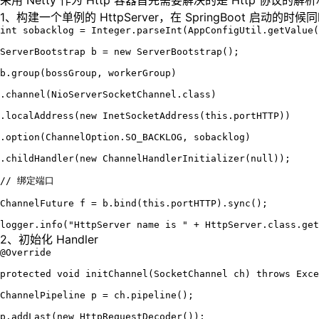
采用 Netty 作为 Http 容器首先需要解决的是 Http 协议的
1、构建一个单例的 HttpServer，在 SpringBoot 启动的时候
int sobacklog = Integer.parseInt(AppConfigUtil.getValue(
ServerBootstrap b = new ServerBootstrap();

b.group(bossGroup, workerGroup)

.channel(NioServerSocketChannel.class)

.localAddress(new InetSocketAddress(this.portHTTP))

.option(ChannelOption.SO_BACKLOG, sobacklog)

.childHandler(new ChannelHandlerInitializer(null));

// 绑定端口

ChannelFuture f = b.bind(this.portHTTP).sync();

logger.info("HttpServer name is " + HttpServer.class.get
2、初始化 Handler
@Override

protected void initChannel(SocketChannel ch) throws Exce
ChannelPipeline p = ch.pipeline();

p.addLast(new HttpRequestDecoder());
