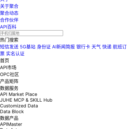
关于聚合
聚合动态
合作伙伴
API百科
热门搜索
短信发送
5G基站
身份证
AI新闻简报
银行卡
天气
快递
航班订
票
实名认证
首页
API市场
OPC社区
产品矩阵
数据服务
API Market Place
JUHE MCP & SKILL Hub
Customized Data
Data Block
数据产品
APIMaster