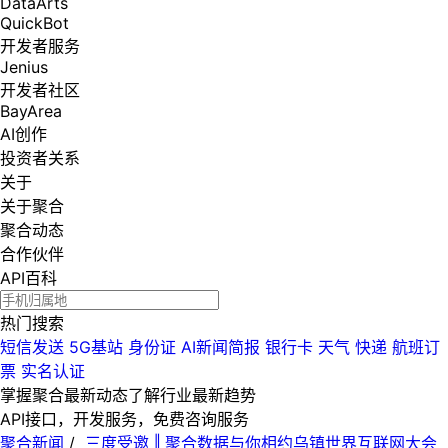
DataArts
QuickBot
开发者服务
Jenius
开发者社区
BayArea
AI创作
投资者关系
关于
关于聚合
聚合动态
合作伙伴
API百科
热门搜索
短信发送
5G基站
身份证
AI新闻简报
银行卡
天气
快递
航班订
票
实名认证
掌握聚合最新动态
了解行业最新趋势
API接口，开发服务，免费咨询服务
聚合新闻
/
三度受邀 ‖ 聚合数据与你相约乌镇世界互联网大会