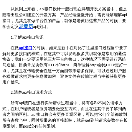
从原则上来看，
接口设计一般出现在详细开发方案当中，但是
api
随着出租公司建立的开发方案，产品经理慢慢开始，需要能够理解
api
接口，尤其是在做平台性的产品，就像是老黄历这些产品的时候，要
老黄历
学会定义
接口。
api
了解
接口常识
1.
api
在做
接口
的时候，如果是新手在对比了往里接口过程当中要了
api
解到更多接口的样式，在这其中可以发现很多共识就像是常用的通信
协议，我们一定要调用第三方平台的接口，这种情况下需要进行系统
间通信。目前常见协议有
和
，简单理解
会比
更好一
HTTP
https
https
HTTP
点，尤其是在传输安全性这一方面能带来诸多保障。可以通过用户服
务端做请求把更多信息做加密，避免文件在传输过程当中被获取更多
用户信息。
清楚
接口请求方式
2.
api
所有
接口在进行实际请求过程当中，将有各种不同的请求方
api
式，在用户端或者是服务端要做交互方式，而且在这其中要了解到两
者之间的区别。
接口将会有更多直观区别，可以把它们全部都放到
api
所有参数当中，同时所带来的直接影响，就是
到的请求参数存在长
get
度限制，而
没有任何限制。
post