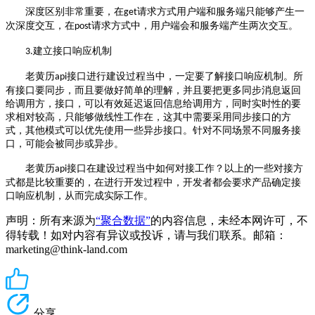
深度区别非常重要，在
请求方式用户端和服务端只能够产生一
get
次深度交互，在
请求方式中，用户端会和服务端产生两次交互。
post
建立接口响应机制
3.
老黄历
接口进行建设过程当中，一定要了解接口响应机制。所
api
有接口要同步，而且要做好简单的理解，并且要把更多同步消息返回
给调用方，接口，可以有效延迟返回信息给调用方，同时实时性的要
求相对较高，只能够做线性工作在，这其中需要采用同步接口的方
式，其他模式可以优先使用一些异步接口。针对不同场景不同服务接
口，可能会被同步或异步。
老黄历
接口在建设过程当中如何对接工作？以上的一些对接方
api
式都是比较重要的，在进行开发过程中，开发者都会要求产品确定接
口响应机制，从而完成实际工作。
声明：所有来源为
“聚合数据”
的内容信息，未经本网许可，不
得转载！如对内容有异议或投诉，请与我们联系。邮箱：
marketing@think-land.com
分享