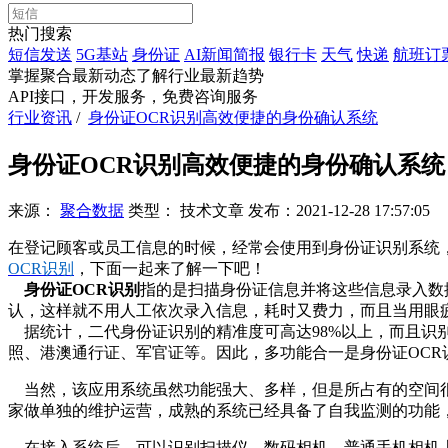
热门搜索
短信发送
5G基站
身份证
AI新闻简报
银行卡
天气
快递
航班订
掌握聚合最新动态
了解行业最新趋势
API接口，开发服务，免费咨询服务
行业资讯
/
身份证OCR识别高效便捷的身份确认系统
身份证OCR识别高效便捷的身份确认系统
来源：
聚合数据
类型：
技术文章
发布：
2021-12-28 17:57:05
在登记顾客或员工信息的时候，经常会使用到身份证识别系统
OCR识别
，下面一起来了解一下吧！
身份证
OCR识别
指的是扫描身份证信息并将这些信息录入数
认，这样就不用人工依次录入信息，耗时又费力，而且当用眼
据统计，二代身份证识别的精准度可高达
9
8%
以上，而且识
照、港澳通行证、军官证等。因此，多功能合一是
身份证
OCR
当然，该应用系统虽然功能强大、多样，但是所占有的空间
家做单独的维护运营，成熟的系统已经具备了自我监测的功能
在接入系统后，可以识别扫描仪、数码相机、普通手机相机