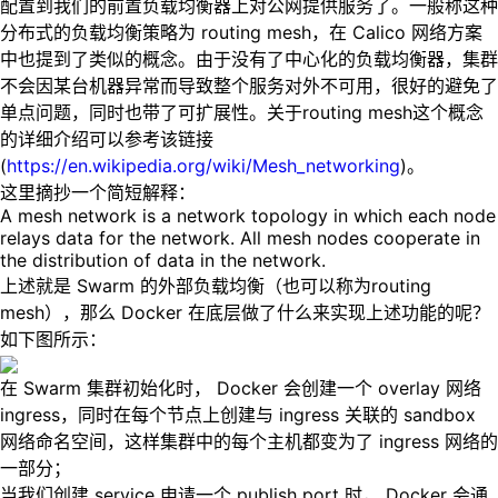
配置到我们的前置负载均衡器上对公网提供服务了。一般称这种
分布式的负载均衡策略为 routing mesh，在 Calico 网络方案
中也提到了类似的概念。由于没有了中心化的负载均衡器，集群
不会因某台机器异常而导致整个服务对外不可用，很好的避免了
单点问题，同时也带了可扩展性。关于routing mesh这个概念
的详细介绍可以参考该链接
(
https://en.wikipedia.org/wiki/Mesh_networking
)。
这里摘抄一个简短解释：
A mesh network is a network topology in which each node
relays data for the network. All mesh nodes cooperate in
the distribution of data in the network.
上述就是 Swarm 的外部负载均衡（也可以称为routing
mesh），那么 Docker 在底层做了什么来实现上述功能的呢？
如下图所示：
在 Swarm 集群初始化时， Docker 会创建一个 overlay 网络
ingress，同时在每个节点上创建与 ingress 关联的 sandbox
网络命名空间，这样集群中的每个主机都变为了 ingress 网络的
一部分；
当我们创建 service 申请一个 publish port 时， Docker 会通