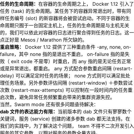
任务的生命周期：
在容器的生命周期之上， Docker 1.12 引入了
任务 (task) 的生命周期。某任务下的容器异常退出时，带有同
样任务编号 (slot) 的新容器将会被尝试启动。不同于容器的生
命周期只囿于一台固定主机上，任务的生命周期是与主机无关
的，我们可以依此对容器的日志进行聚合得到任务的日志。这一
点正好是 Mesos / Marathon 所欠缺的。
重启策略：
Docker 1.12 提供了三种重启条件 -any, none, on-
failure，其中 none 指的是退出不重启， on-failure 指的是失
败（ exit code 不是零）时重启，而 any 指的是无论任务正常
或是异常退出，都重启。 any 方式配合参数重启间隔 (restart-
delay) 可以满足定时任务的场景； none 方式则可以满足批处
理任务场景。另外参数评估间隔 (restart-window) ＋参数尝试
次数 (restart-max-attempts) 可以控制在一段时间内的任务重
启次数，避免异常任务频繁重启带来的集群资源失控。
当然，Swarm mode 还有很多问题亟待解决：
dab 文件的表达能力有限：
当前版本的 dab 文件只有寥寥数个
关键词，服务 (service) 创建的诸多参数 dab 都无法支持。在
我们的实践中，为了解决这个问题， team 不得不二次开发引入
服务的其它参数，以期对服务的参数全量支持。