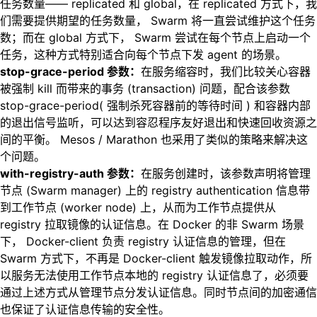
任务数量—— replicated 和 global，在 replicated 方式下，我
们需要提供期望的任务数量， Swarm 将一直尝试维护这个任务
数；而在 global 方式下， Swarm 尝试在每个节点上启动一个
任务，这种方式特别适合向每个节点下发 agent 的场景。
stop-grace-period 参数：
在服务缩容时，我们比较关心容器
被强制 kill 而带来的事务 (transaction) 问题，配合该参数
stop-grace-period( 强制杀死容器前的等待时间 ) 和容器内部
的退出信号监听，可以达到容忍程序友好退出和快速回收资源之
间的平衡。 Mesos / Marathon 也采用了类似的策略来解决这
个问题。
with-registry-auth 参数：
在服务创建时，该参数声明将管理
节点 (Swarm manager) 上的 registry authentication 信息带
到工作节点 (worker node) 上，从而为工作节点提供从
registry 拉取镜像的认证信息。在 Docker 的非 Swarm 场景
下， Docker-client 负责 registry 认证信息的管理，但在
Swarm 方式下，不再是 Docker-client 触发镜像拉取动作，所
以服务无法使用工作节点本地的 registry 认证信息了，必须要
通过上述方式从管理节点分发认证信息。同时节点间的加密通信
也保证了认证信息传输的安全性。