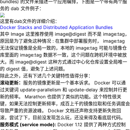
bundles) 的文件来描述一个应用编排，下图是一个带有两个服
务的 dab 文件例子：
这里有dab文件的详细介绍：
Docker Stacks and Distributed Application Bundles
其中 Image 这里推荐使用 image@digest 而不是 image:tag，
原因是为了避免这种情况 : 在集群中部署服务时， image:tag
无法保证镜像是全局一致的，本地的 image:tag 可能与镜像仓
库里面的 image:tag 数据不一致，这个问题在跨机环境中被放
大。而 image@digest 这种方式通过中心化仓库设置全局唯一
的 digest 值，避免了上述问题。
除此之外，还有下述几个关键特性值得分享：
滚动更新：
服务的镜像更新是一个基本诉求。 Docker 可以通
过关键词 update-parallelism 和 update-delay 来控制并行更
新的频率。 Marathon 也提供了类似的功能。这个特性很关
键，如果无法控制更新频率，成百上千的镜像拉取和任务调度会
导致严重的资源波峰。 Docker 文档还声称支持更新失败回
滚，尝试了下，目前没发现怎么玩，还没来得及看底层代码。
服务模式 (service mode):
Docker 1.12 提供了两种方式控制