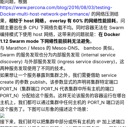
能问题，根据
https://www.percona.com/blog/2016/08/03/testing-
Docker-multi-host-network-performance/
的网络压测结
果，
相较于 host 网络， overlay 有 60% 的网络性能损耗
，问
题主要出在多 CPU 下网络负载不均。同时容器无法在 Swarm
编排模式下使用 host 网络，这带来的问题就是：
在 Docker
1.12 Swarm mode 下网络性能损耗无法避免
。
与 Marathon / Mesos 的 Mesos-DNS、 bamboo 类似，
Swarm 的服务发现也分为内部服务发现 (internal service
discovery) 与外部服务发现 (ingress service discovery)，这
两种服务发现使用了不同的技术。
如果想让一个服务暴露到集群之外，我们需要借助 service
create 的参数 publish，该参数显式的声明将集群特定端口
PORT_N（集群端口 PORT_N 代表集群中所有主机的端口
PORT_N）分配给这个服务。这样无论该服务的容器运行在哪台
主机上，我们都可以通过集群中任何主机的 PORT_N 端口访问
这个服务了。下图可以形象的描述这个场景：
接下来，我们就可以把集群中部分或所有主机的 IP 加上述端口