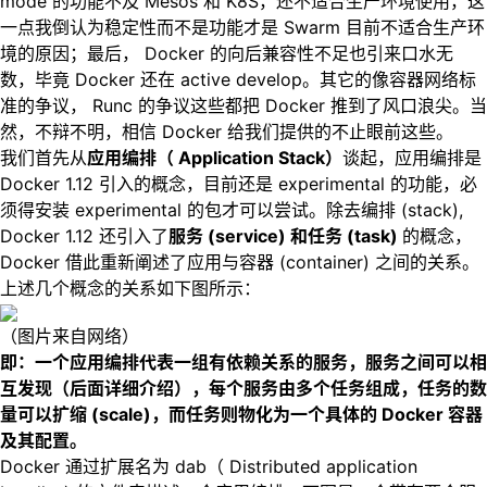
mode 的功能不及 Mesos 和 K8S，还不适合生产环境使用，这
一点我倒认为稳定性而不是功能才是 Swarm 目前不适合生产环
境的原因；最后， Docker 的向后兼容性不足也引来口水无
数，毕竟 Docker 还在 active develop。其它的像容器网络标
准的争议， Runc 的争议这些都把 Docker 推到了风口浪尖。当
然，不辩不明，相信 Docker 给我们提供的不止眼前这些。
我们首先从
应用编排（ Application Stack）
谈起，应用编排是
Docker 1.12 引入的概念，目前还是 experimental 的功能，必
须得安装 experimental 的包才可以尝试。除去编排 (stack),
Docker 1.12 还引入了
服务 (service) 和任务 (task)
的概念，
Docker 借此重新阐述了应用与容器 (container) 之间的关系。
上述几个概念的关系如下图所示：
（图片来自网络）
即：一个应用编排代表一组有依赖关系的服务，服务之间可以相
互发现（后面详细介绍），每个服务由多个任务组成，任务的数
量可以扩缩 (scale)，而任务则物化为一个具体的 Docker 容器
及其配置。
Docker 通过扩展名为 dab（ Distributed application