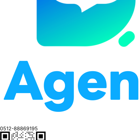
0512-88869195