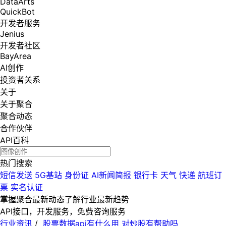
DataArts
QuickBot
开发者服务
Jenius
开发者社区
BayArea
AI创作
投资者关系
关于
关于聚合
聚合动态
合作伙伴
API百科
热门搜索
短信发送
5G基站
身份证
AI新闻简报
银行卡
天气
快递
航班订
票
实名认证
掌握聚合最新动态
了解行业最新趋势
API接口，开发服务，免费咨询服务
行业资讯
/
股票数据api有什么用 对炒股有帮助吗