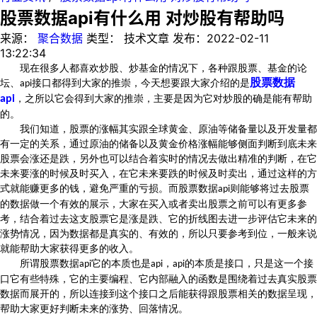
股票数据api有什么用 对炒股有帮助吗
来源：
聚合数据
类型：
技术文章
发布：
2022-02-11
13:22:34
现在很多人都喜欢炒股、炒基金的情况下，各种跟股票、基金的论
股票数据
坛、
接口都得到大家的推崇，今天想要跟大家介绍的是
api
api
，之所以它会得到大家的推崇，主要是因为它对炒股的确是能有帮助
的。
我们知道，股票的涨幅其实跟全球黄金、原油等储备量以及开发量都
有一定的关系，通过原油的储备以及黄金价格涨幅能够侧面判断到底未来
股票会涨还是跌，另外也可以结合着实时的情况去做出精准的判断，在它
未来要涨的时候及时买入，在它未来要跌的时候及时卖出，通过这样的方
式就能赚更多的钱，避免严重的亏损。而股票数据
则能够将过去股票
api
的数据做一个有效的展示，大家在买入或者卖出股票之前可以有更多参
考，结合着过去这支股票它是涨是跌、它的折线图去进一步评估它未来的
涨势情况，因为数据都是真实的、有效的，所以只要参考到位，一般来说
就能帮助大家获得更多的收入。
所谓股票数据
它的本质也是
，
的本质是接口，只是这一个接
api
api
api
口它有些特殊，它的主要编程、它内部融入的函数是围绕着过去真实股票
数据而展开的，所以连接到这个接口之后能获得跟股票相关的数据呈现，
帮助大家更好判断未来的涨势、回落情况。