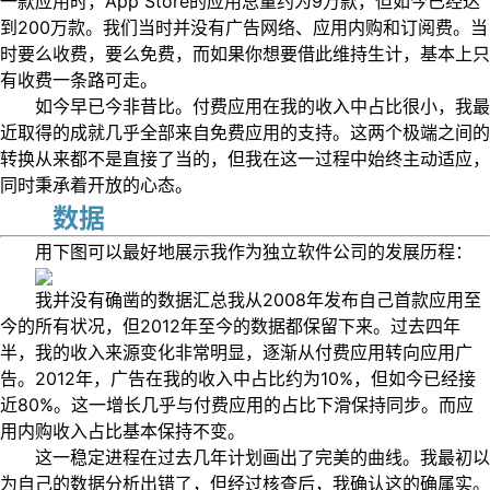
一款应用时，App Store的应用总量约为9万款，但如今已经达
到200万款。我们当时并没有广告网络、应用内购和订阅费。当
时要么收费，要么免费，而如果你想要借此维持生计，基本上只
有收费一条路可走。
如今早已今非昔比。付费应用在我的收入中占比很小，我最
近取得的成就几乎全部来自免费应用的支持。这两个极端之间的
转换从来都不是直接了当的，但我在这一过程中始终主动适应，
同时秉承着开放的心态。
数据
用下图可以最好地展示我作为独立软件公司的发展历程：
我并没有确凿的数据汇总我从2008年发布自己首款应用至
今的所有状况，但2012年至今的数据都保留下来。过去四年
半，我的收入来源变化非常明显，逐渐从付费应用转向应用广
告。2012年，广告在我的收入中占比约为10%，但如今已经接
近80%。这一增长几乎与付费应用的占比下滑保持同步。而应
用内购收入占比基本保持不变。
这一稳定进程在过去几年计划画出了完美的曲线。我最初以
为自己的数据分析出错了，但经过核查后，我确认这的确属实。