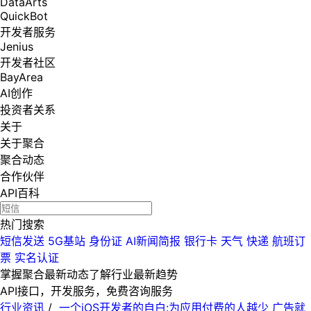
DataArts
QuickBot
开发者服务
Jenius
开发者社区
BayArea
AI创作
投资者关系
关于
关于聚合
聚合动态
合作伙伴
API百科
热门搜索
短信发送
5G基站
身份证
AI新闻简报
银行卡
天气
快递
航班订
票
实名认证
掌握聚合最新动态
了解行业最新趋势
API接口，开发服务，免费咨询服务
行业资讯
/
一个iOS开发者的自白:为应用付费的人越少 广告就