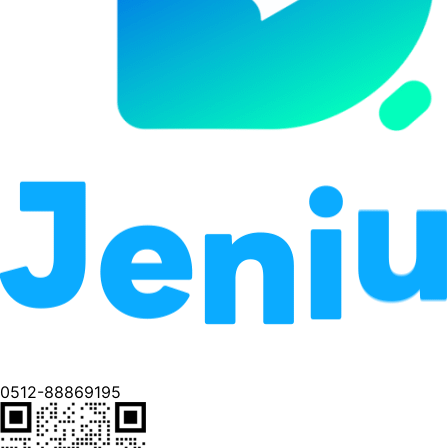
0512-88869195