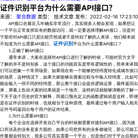
证件识别平台为什么需要API接口？
来源：
聚合数据
类型：
技术文章
发布：
2022-02-16 17:23:10
接口在最近几年确实非常流行，其实很多人都会发现，如果想让
API
一个平台正常发挥应有的数据访问，就一定要选择理解
接口，但是对
API
于那些对
接口只是比较茫然或者不是特别了解的人来讲，他们根本就
API
证件识别
不知道为什么需要
接口。
平台为什么需要
接口？
API
API
正确了解
接口
1.
API
通常来讲，大家在选择对
接口进行了解的时候，可能对官方文字
API
了解的并不是特别多，这个接口的功能其实是带有逻辑性的，简单来讲我
们可以想象一个常用场景。如果现在有一个能够把经纬度转化成城市接口
的场景，这种情况下，如果大家能够在搜索过程当中输入经纬度，比如可
能会输入一些不同的经纬度，那么整个接口会提供逻辑运算，最终返回出
来，屏幕上告诉大家的结果就是一个地市。这样的话就能够清晰的了解一
下关于这个历史的官方解释，而接口预先定义的函数逻辑就是这样，即便
是在证件识别的时候，也就相当于这种原理。最终通过每个用户输入相关
证件号码返回出每个用户的证件结果。
为什么需要
接口
2.
API
每个企业在选择开发自己平台的时候都需要对接到
接口，因为接
API
口所涉及的业务是多方面的，如果公司把所有的业务都做完，那么可能工
作量都会特别大，很多公司其实需要一个平台，但是他们对于平台后期的