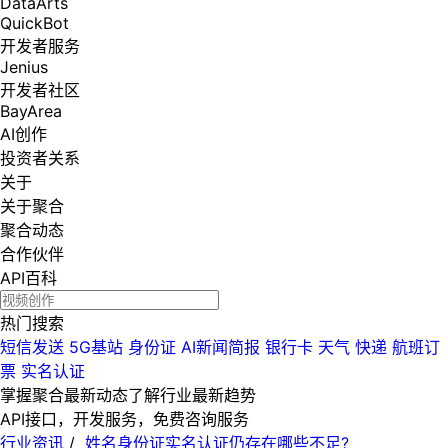
DataArts
QuickBot
开发者服务
Jenius
开发者社区
BayArea
AI创作
投资者关系
关于
关于聚合
聚合动态
合作伙伴
API百科
热门搜索
短信发送
5G基站
身份证
AI新闻简报
银行卡
天气
快递
航班订
票
实名认证
掌握聚合最新动态
了解行业最新趋势
API接口，开发服务，免费咨询服务
行业资讯
/
姓名身份证实名认证仍存在哪些不足?