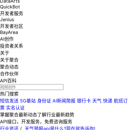
DataArts
QuickBot
开发者服务
Jenius
开发者社区
BayArea
AI创作
投资者关系
关于
关于聚合
聚合动态
合作伙伴
API百科
热门搜索
短信发送
5G基站
身份证
AI新闻简报
银行卡
天气
快递
航班订
票
实名认证
掌握聚合最新动态
了解行业最新趋势
API接口，开发服务，免费咨询服务
行业资讯
/
天气预报api是什么?现在就告诉你!