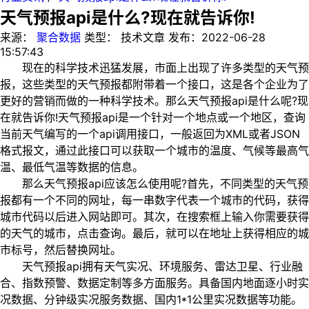
天气预报api是什么?现在就告诉你!
来源：
聚合数据
类型：
技术文章
发布：
2022-06-28
15:57:43
现在的科学技术迅猛发展，市面上出现了许多类型的天气预
报，这些类型的天气预报都附带着一个接口，这是各个企业为了
更好的营销而做的一种科学技术。那么天气预报api是什么呢?现
在就告诉你!天气预报api是一个针对一个地点或一个地区，查询
当前天气编写的一个api调用接口，一般返回为XML或者JSON
格式报文，通过此接口可以获取一个城市的温度、气候等最高气
温、最低气温等数据的信息。
那么天气预报api应该怎么使用呢?首先，不同类型的天气预
报都有一个不同的网址，每一串数字代表一个城市的代码，获得
城市代码以后进入网站即可。其次，在搜索框上输入你需要获得
的天气的城市，点击查询。最后，就可以在地址上获得相应的城
市标号，然后替换网址。
天气预报api拥有天气实况、环境服务、雷达卫星、行业融
合、指数预警、数据定制等多方面服务。具备国内地面逐小时实
况数据、分钟级实况服务数据、国内1*1公里实况数据等功能。