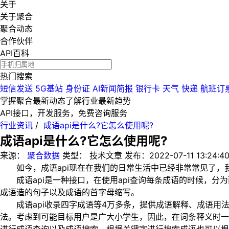
关于
关于聚合
聚合动态
合作伙伴
API百科
热门搜索
短信发送
5G基站
身份证
AI新闻简报
银行卡
天气
快递
航班订
掌握聚合最新动态
了解行业最新趋势
API接口，开发服务，免费咨询服务
行业资讯
/
成语api是什么?它怎么使用呢?
成语api是什么?它怎么使用呢?
来源：
聚合数据
类型：
技术文章
发布：
2022-07-11 13:24:4
如今，成语api现在在我们的日常生活中已经非常常见了，我们
成语api是一种接口，在使用api查询每条成语的时候，分
成语造的句子以及成语的首字母缩写。
成语api收录四字成语等4万多条，提供成语解释、成语用
法。考虑到可能目标用户是广大小学生，因此，在词条释义时一