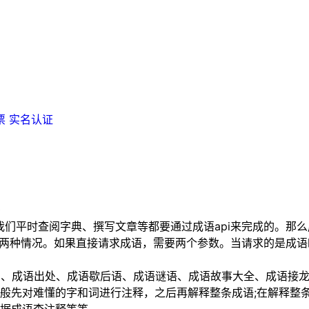
票
实名认证
0
平时查阅字典、撰写文章等都要通过成语api来完成的。那么成
为两种情况。如果直接请求成语，需要两个参数。当请求的是成
法、成语出处、成语歇后语、成语谜语、成语故事大全、成语接
般先对难懂的字和词进行注释，之后再解释整条成语;在解释整