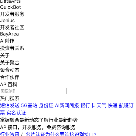
DataArts
QuickBot
开发者服务
Jenius
开发者社区
BayArea
AI创作
投资者关系
关于
关于聚合
聚合动态
合作伙伴
API百科
热门搜索
短信发送
5G基站
身份证
AI新闻简报
银行卡
天气
快递
航班订
票
实名认证
掌握聚合最新动态
了解行业最新趋势
API接口，开发服务，免费咨询服务
行业资讯
/
名片认证为什么要连接识别接口?