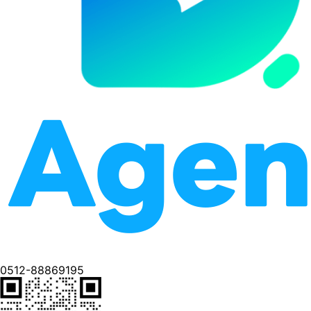
0512-88869195