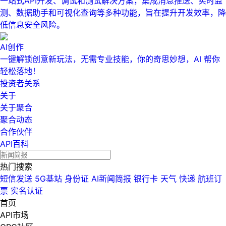
一站式API开发、调试和测试解决方案，集成消息推送、实时监
测、数据助手和可视化查询等多种功能，旨在提升开发效率，降
低信息安全风险。
AI创作
一键解锁创意新玩法，无需专业技能，你的奇思妙想，AI 帮你
轻松落地！
投资者关系
关于
关于聚合
聚合动态
合作伙伴
API百科
热门搜索
短信发送
5G基站
身份证
AI新闻简报
银行卡
天气
快递
航班订
票
实名认证
首页
API市场