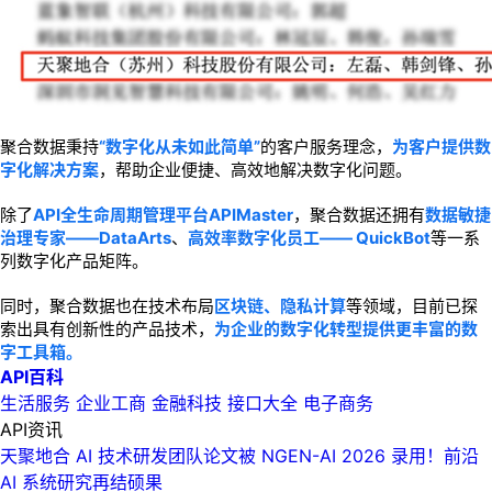
聚合数据秉持
“数字化从未如此简单”
的客户服务理念，
为客户提供数
字化解决方案
，帮助企业便捷、高效地解决数字化问题。
除了
API全生命周期管理平台APIMaster
，聚合数据还拥有
数据敏捷
治理专家——DataArts
、
高效率数字化员工—— QuickBot
等一系
列数字化产品矩阵。
同时，聚合数据也在技术布局
区块链、隐私计算
等领域，目前已探
索出具有创新性的产品技术，
为企业的数字化转型提供更丰富的数
字工具箱。
API百科
生活服务
企业工商
金融科技
接口大全
电子商务
API资讯
天聚地合 AI 技术研发团队论文被 NGEN-AI 2026 录用！前沿
AI 系统研究再结硕果