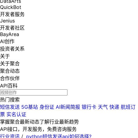
DataArts
QuickBot
开发者服务
Jenius
开发者社区
BayArea
AI创作
投资者关系
关于
关于聚合
聚合动态
合作伙伴
API百科
热门搜索
短信发送
5G基站
身份证
AI新闻简报
银行卡
天气
快递
航班订
票
实名认证
掌握聚合最新动态
了解行业最新趋势
API接口，开发服务，免费咨询服务
行业资讯
/
python短信发送api如何选择?