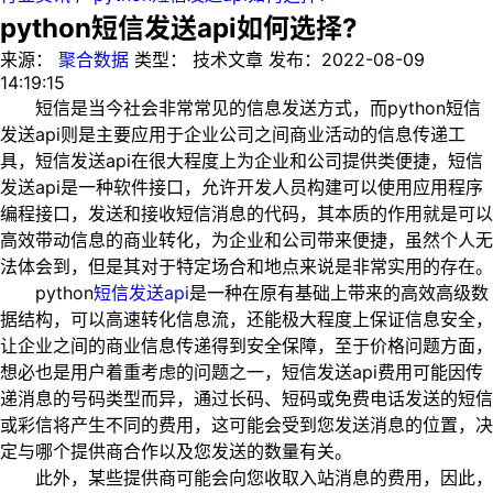
python短信发送api如何选择?
来源：
聚合数据
类型：
技术文章
发布：
2022-08-09
14:19:15
短信是当今社会非常常见的信息发送方式，而python短信
发送api则是主要应用于企业公司之间商业活动的信息传递工
具，短信发送api在很大程度上为企业和公司提供类便捷，短信
发送api是一种软件接口，允许开发人员构建可以使用应用程序
编程接口，发送和接收短信消息的代码，其本质的作用就是可以
高效带动信息的商业转化，为企业和公司带来便捷，虽然个人无
法体会到，但是其对于特定场合和地点来说是非常实用的存在。
python
短信发送api
是一种在原有基础上带来的高效高级数
据结构，可以高速转化信息流，还能极大程度上保证信息安全，
让企业之间的商业信息传递得到安全保障，至于价格问题方面，
想必也是用户着重考虑的问题之一，短信发送api费用可能因传
递消息的号码类型而异，通过长码、短码或免费电话发送的短信
或彩信将产生不同的费用，这可能会受到您发送消息的位置，决
定与哪个提供商合作以及您发送的数量有关。
此外，某些提供商可能会向您收取入站消息的费用，因此，