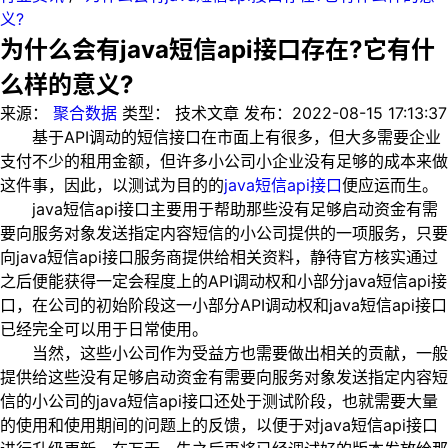
义?
为什么会有java短信api接口存在?它有什
么样的意义?
来源：
聚合数据
类型：
技术文章
发布：
2022-08-15 17:13:37
基于API调动的短信接口在市面上有很多，但大多需要企业
支付不少的租用金额，但许多小公司小企业没有足够的成本来做
这件事，因此，以测试为目的的
java短信api接口
便应运而生。
java短信api接口主要用于帮助那些没有足够启动资金有需
要向服务对象发送指定内容短信的小公司提供的一项服务，只要
向java短信api接口服务商提供给相关资料，静待官方核实通过
之后便能获得一定会程度上的API调动权和小部分java短信api接
口，在公司的初始阶段这一小部分API调动权和java短信api接口
已经完全可以用于日常使用。
当然，这些小公司作为受益方也需要做出相关的贡献，一般
提供给这些没有足够启动资金有需要向服务对象发送指定内容短
信的小公司的java短信api接口还处于测试阶段，也就需要大量
的使用和使用期间的问题上的反馈，以便于对java短信api接口