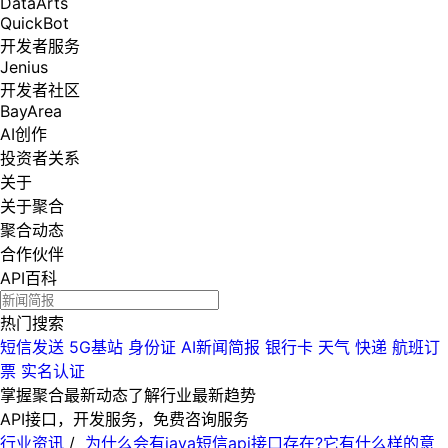
DataArts
QuickBot
开发者服务
Jenius
开发者社区
BayArea
AI创作
投资者关系
关于
关于聚合
聚合动态
合作伙伴
API百科
热门搜索
短信发送
5G基站
身份证
AI新闻简报
银行卡
天气
快递
航班订
票
实名认证
掌握聚合最新动态
了解行业最新趋势
API接口，开发服务，免费咨询服务
行业资讯
/
为什么会有java短信api接口存在?它有什么样的意