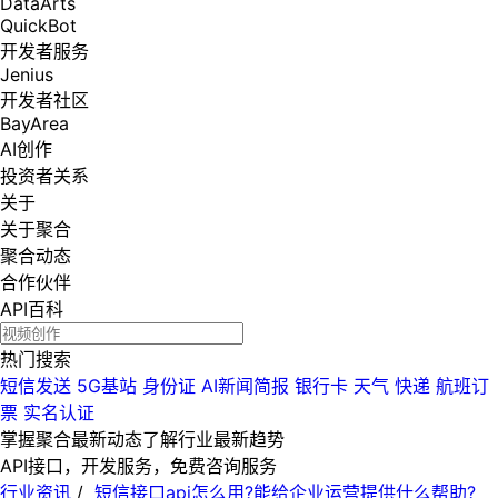
DataArts
QuickBot
开发者服务
Jenius
开发者社区
BayArea
AI创作
投资者关系
关于
关于聚合
聚合动态
合作伙伴
API百科
热门搜索
短信发送
5G基站
身份证
AI新闻简报
银行卡
天气
快递
航班订
票
实名认证
掌握聚合最新动态
了解行业最新趋势
API接口，开发服务，免费咨询服务
行业资讯
/
短信接口api怎么用?能给企业运营提供什么帮助?