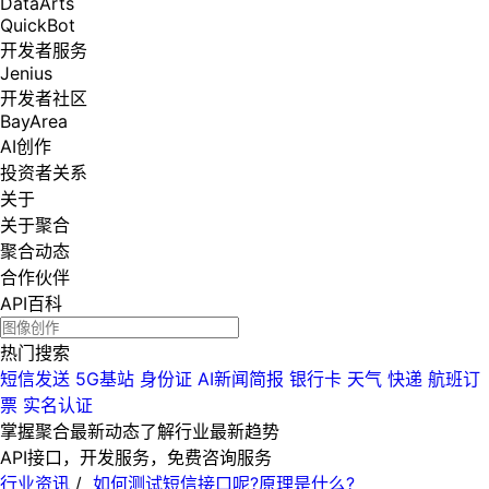
DataArts
QuickBot
开发者服务
Jenius
开发者社区
BayArea
AI创作
投资者关系
关于
关于聚合
聚合动态
合作伙伴
API百科
热门搜索
短信发送
5G基站
身份证
AI新闻简报
银行卡
天气
快递
航班订
票
实名认证
掌握聚合最新动态
了解行业最新趋势
API接口，开发服务，免费咨询服务
行业资讯
/
如何测试短信接口呢?原理是什么?