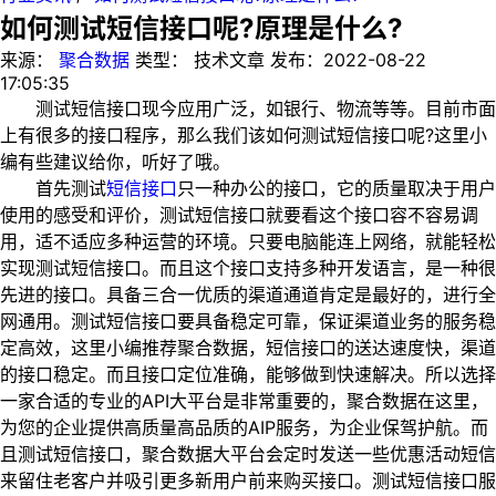
如何测试短信接口呢?原理是什么?
来源：
聚合数据
类型：
技术文章
发布：
2022-08-22
17:05:35
测试短信接口现今应用广泛，如银行、物流等等。目前市面
上有很多的接口程序，那么我们该如何测试短信接口呢?这里小
编有些建议给你，听好了哦。
首先测试
短信接口
只一种办公的接口，它的质量取决于用户
使用的感受和评价，测试短信接口就要看这个接口容不容易调
用，适不适应多种运营的环境。只要电脑能连上网络，就能轻松
实现测试短信接口。而且这个接口支持多种开发语言，是一种很
先进的接口。具备三合一优质的渠道通道肯定是最好的，进行全
网通用。测试短信接口要具备稳定可靠，保证渠道业务的服务稳
定高效，这里小编推荐聚合数据，短信接口的送达速度快，渠道
的接口稳定。而且接口定位准确，能够做到快速解决。所以选择
一家合适的专业的API大平台是非常重要的，聚合数据在这里，
为您的企业提供高质量高品质的AIP服务，为企业保驾护航。而
且测试短信接口，聚合数据大平台会定时发送一些优惠活动短信
来留住老客户并吸引更多新用户前来购买接口。测试短信接口服